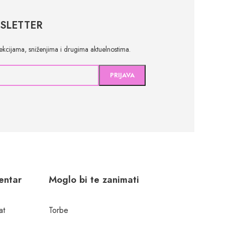
SLETTER
olekcijama, sniženjima i drugima aktuelnostima.
centar
Moglo bi te zanimati
at
Torbe