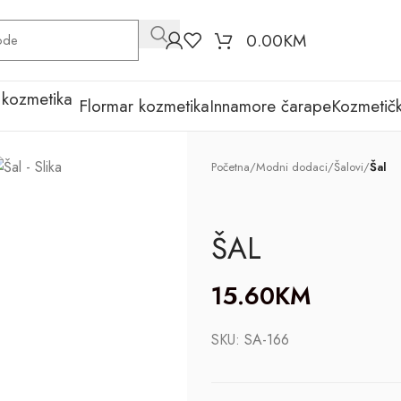
0.00
KM
Flormar kozmetika
Innamore čarape
Kozmetičk
Početna
/
Modni dodaci
/
Šalovi
/
Šal
ŠAL
15.60
KM
SKU:
SA-166