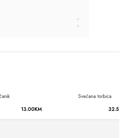
čanik
Svečana torbica
13.00
KM
32.50
KM