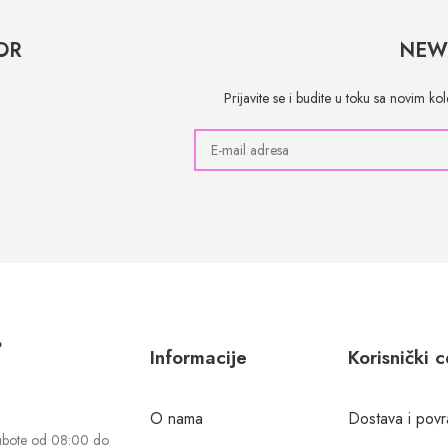
OR
NEW
Prijavite se i budite u toku sa novim k
?
Informacije
Korisnički 
O nama
Dostava i povr
ubote od 08:00 do