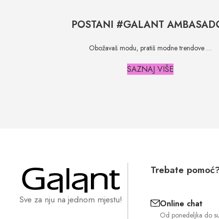
POSTANI #GALANT AMBASAD
Obožavaš modu, pratiš modne trendove …
SAZNAJ VIŠE
Trebate pomoć
Sve za nju na jednom mjestu!
Online chat
Od ponedeljka do s