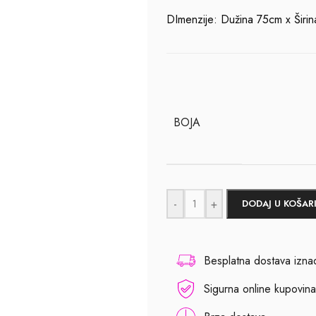
DImenzije: Dužina 75cm x Širi
BOJA
-
+
DODAJ U KOŠAR
Besplatna dostava izn
Sigurna online kupovina