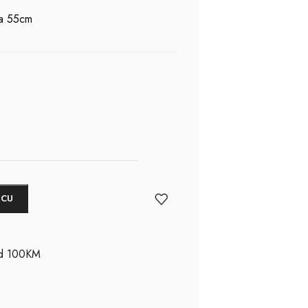
na 55cm
ICU
ad 100KM