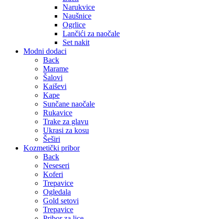
Narukvice
Naušnice
Ogrlice
Lančići za naočale
Set nakit
Modni dodaci
Back
Marame
Šalovi
Kaiševi
Kape
Sunčane naočale
Rukavice
Trake za glavu
Ukrasi za kosu
Šeširi
Kozmetički pribor
Back
Neseseri
Koferi
Trepavice
Ogledala
Gold setovi
Trepavice
Pribor za lice