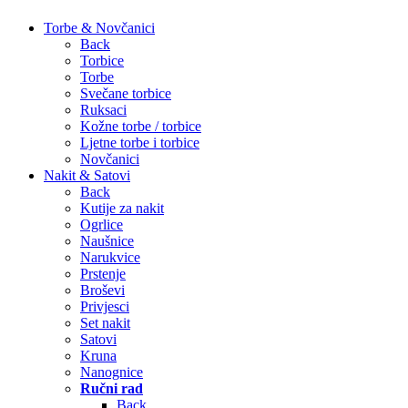
Torbe & Novčanici
Back
Torbice
Torbe
Svečane torbice
Ruksaci
Kožne torbe / torbice
Ljetne torbe i torbice
Novčanici
Nakit & Satovi
Back
Kutije za nakit
Ogrlice
Naušnice
Narukvice
Prstenje
Broševi
Privjesci
Set nakit
Satovi
Kruna
Nanognice
Ručni rad
Back