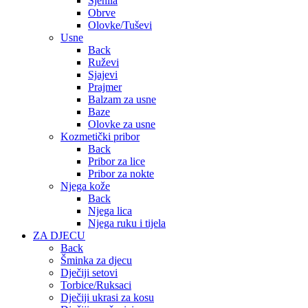
Sjenila
Obrve
Olovke/Tuševi
Usne
Back
Ruževi
Sjajevi
Prajmer
Balzam za usne
Baze
Olovke za usne
Kozmetički pribor
Back
Pribor za lice
Pribor za nokte
Njega kože
Back
Njega lica
Njega ruku i tijela
ZA DJECU
Back
Šminka za djecu
Dječiji setovi
Torbice/Ruksaci
Dječiji ukrasi za kosu