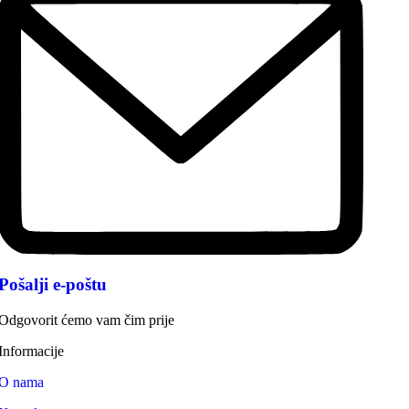
Pošalji e-poštu
Odgovorit ćemo vam čim prije
Informacije
O nama