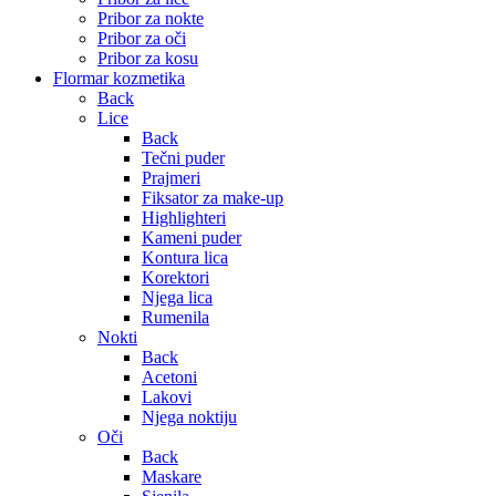
Pribor za nokte
Pribor za oči
Pribor za kosu
Flormar kozmetika
Back
Lice
Back
Tečni puder
Prajmeri
Fiksator za make-up
Highlighteri
Kameni puder
Kontura lica
Korektori
Njega lica
Rumenila
Nokti
Back
Acetoni
Lakovi
Njega noktiju
Oči
Back
Maskare