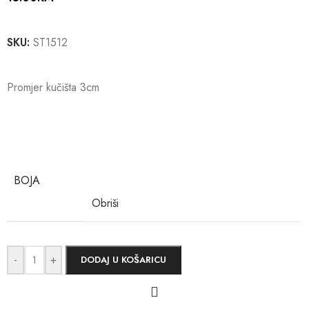
SKU:
ST1512
Promjer kučišta 3cm
BOJA
Obriši
-
+
DODAJ U KOŠARICU