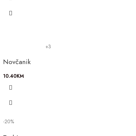
+3
Novčanik
10.40
KM
-20%