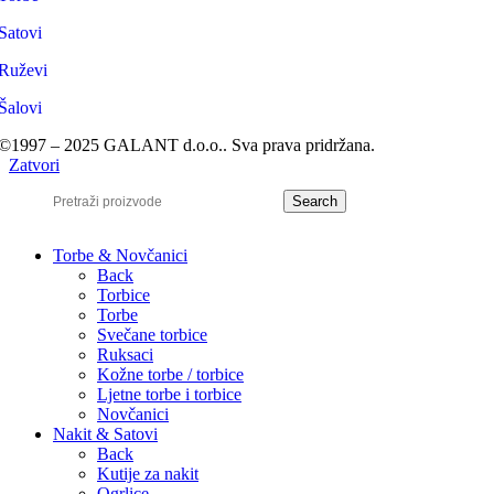
Satovi
Ruževi
Šalovi
©1997 – 2025 GALANT d.o.o.. Sva prava pridržana.
Zatvori
Search
Torbe & Novčanici
Back
Torbice
Torbe
Svečane torbice
Ruksaci
Kožne torbe / torbice
Ljetne torbe i torbice
Novčanici
Nakit & Satovi
Back
Kutije za nakit
Ogrlice