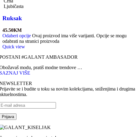
Crna
Ljubičasta
Ruksak
45.50
KM
Odaberi opcije
Ovaj proizvod ima više varijanti. Opcije se mogu
odabrati na stranici proizvoda
Quick view
POSTANI #GALANT AMBASADOR
Obožavaš modu, pratiš modne trendove …
SAZNAJ VIŠE
NEWSLETTER
Prijavite se i budite u toku sa novim kolekcijama, sniženjima i drugima
aktuelnostima.