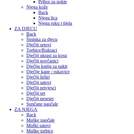
Pribor za nokte
Njega kože
Back
Njega lica
Njega ruku i tijela
ZA DJECU
Back
Šminka za djecu
Dječiji setovi
Torbice/Ruksaci
Dječiji ukrasi za kosu
Dječiji novčanici
Dječija kutija za nakit
Dječije kape / rukavice
Dječiji šeširi
Dječiji satovi
Dječiji privjesci
Dječiji set
Dječiji neseser
Sunčane naočale
ZA NJEGA
Back
Muške naočale
Muški satovi
Muške torbice