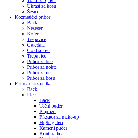
Trake za glavu
Ukrasi za kosu
Šeširi
Kozmetički pribor
Back
Neseseri
Koferi
Trepavice
Ogledala
Gold setovi
Trepavice
Pribor za lice
Pribor za nokte
Pribor za oči
Pribor za kosu
Flormar kozmetika
Back
Lice
Back
Tečni puder
Prajmeri
Fiksator za make-up
Highlighteri
Kameni puder
Kontura lica