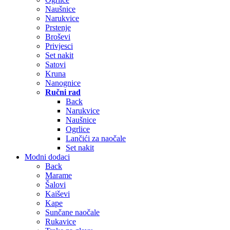
Naušnice
Narukvice
Prstenje
Broševi
Privjesci
Set nakit
Satovi
Kruna
Nanognice
Ručni rad
Back
Narukvice
Naušnice
Ogrlice
Lančići za naočale
Set nakit
Modni dodaci
Back
Marame
Šalovi
Kaiševi
Kape
Sunčane naočale
Rukavice