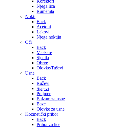
Korektori
Njega lica
Rumenila
Nokti
Back
Acetoni
Lakovi
Njega noktiju
Oči
Back
Maskare
Sjenila
Obrve
Olovke/Tuševi
Usne
Back
Ruževi
Sjajevi
Prajmer
Balzam za usne
Baze
Olovke za usne
Kozmetički pribor
Back
Pribor za lice