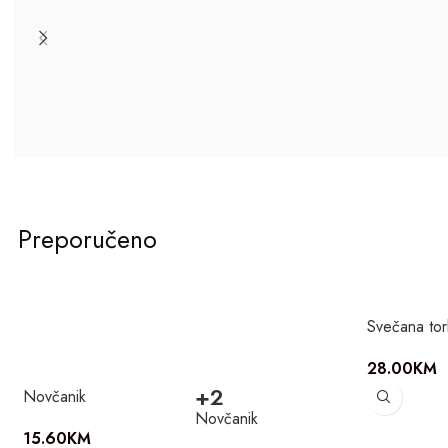
Preporučeno
Svečana tor
28.00
KM
+2
Novčanik
Novčanik
15.60
KM