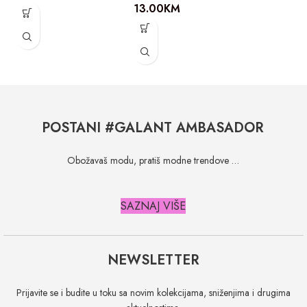
13.00
KM
POSTANI #GALANT AMBASADOR
Obožavaš modu, pratiš modne trendove …
SAZNAJ VIŠE
NEWSLETTER
Prijavite se i budite u toku sa novim kolekcijama, sniženjima i drugima