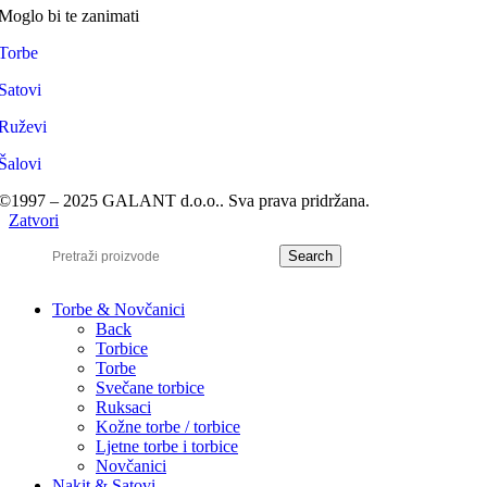
Moglo bi te zanimati
Torbe
Satovi
Ruževi
Šalovi
©1997 – 2025 GALANT d.o.o.. Sva prava pridržana.
Zatvori
Search
Torbe & Novčanici
Back
Torbice
Torbe
Svečane torbice
Ruksaci
Kožne torbe / torbice
Ljetne torbe i torbice
Novčanici
Nakit & Satovi