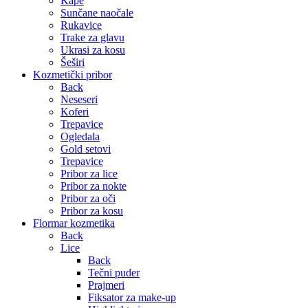
Kape
Sunčane naočale
Rukavice
Trake za glavu
Ukrasi za kosu
Šeširi
Kozmetički pribor
Back
Neseseri
Koferi
Trepavice
Ogledala
Gold setovi
Trepavice
Pribor za lice
Pribor za nokte
Pribor za oči
Pribor za kosu
Flormar kozmetika
Back
Lice
Back
Tečni puder
Prajmeri
Fiksator za make-up