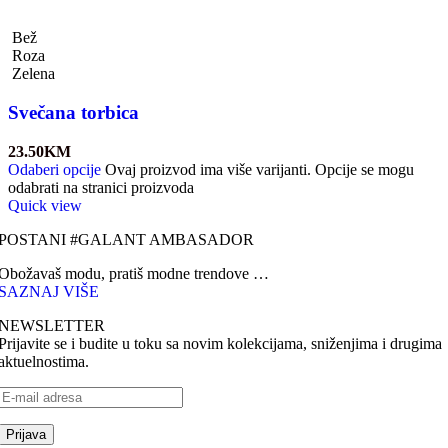
Bež
Roza
Zelena
Svečana torbica
23.50
KM
Odaberi opcije
Ovaj proizvod ima više varijanti. Opcije se mogu
odabrati na stranici proizvoda
Quick view
POSTANI #GALANT AMBASADOR
Obožavaš modu, pratiš modne trendove …
SAZNAJ VIŠE
NEWSLETTER
Prijavite se i budite u toku sa novim kolekcijama, sniženjima i drugima
aktuelnostima.