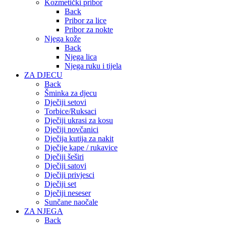
Kozmetički pribor
Back
Pribor za lice
Pribor za nokte
Njega kože
Back
Njega lica
Njega ruku i tijela
ZA DJECU
Back
Šminka za djecu
Dječiji setovi
Torbice/Ruksaci
Dječiji ukrasi za kosu
Dječiji novčanici
Dječija kutija za nakit
Dječije kape / rukavice
Dječiji šeširi
Dječiji satovi
Dječiji privjesci
Dječiji set
Dječiji neseser
Sunčane naočale
ZA NJEGA
Back