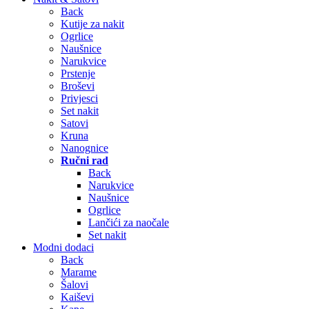
Back
Kutije za nakit
Ogrlice
Naušnice
Narukvice
Prstenje
Broševi
Privjesci
Set nakit
Satovi
Kruna
Nanognice
Ručni rad
Back
Narukvice
Naušnice
Ogrlice
Lančići za naočale
Set nakit
Modni dodaci
Back
Marame
Šalovi
Kaiševi