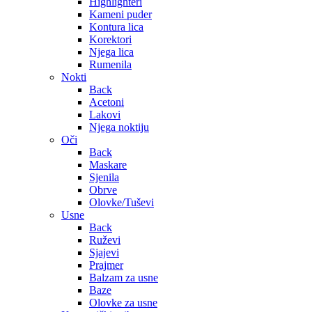
Highlighteri
Kameni puder
Kontura lica
Korektori
Njega lica
Rumenila
Nokti
Back
Acetoni
Lakovi
Njega noktiju
Oči
Back
Maskare
Sjenila
Obrve
Olovke/Tuševi
Usne
Back
Ruževi
Sjajevi
Prajmer
Balzam za usne
Baze
Olovke za usne