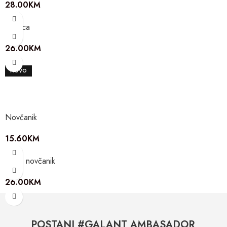
28.00
KM
Torbica
26.00
KM
NOVO
Novčanik
15.60
KM
Kožni novčanik
26.00
KM
POSTANI #GALANT AMBASADOR