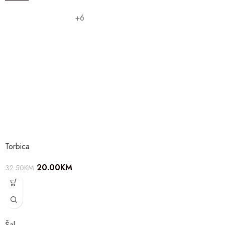
+6
Torbica
20.00
KM
32.50
KM
Šal