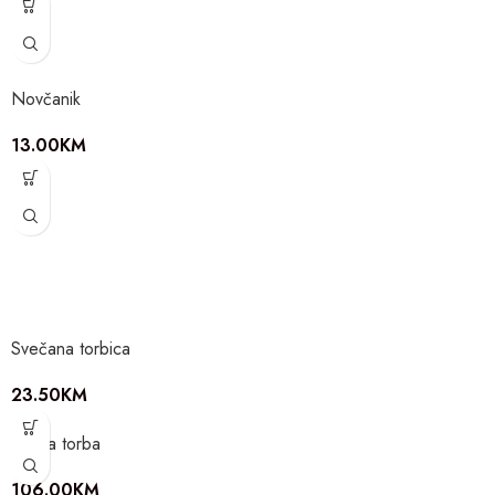
Novčanik
13.00
KM
Svečana torbica
23.50
KM
Kožna torba
106.00
KM