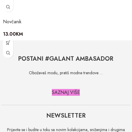
Novčanik
13.00
KM
POSTANI #GALANT AMBASADOR
Obožavaš modu, pratiš modne trendove …
SAZNAJ VIŠE
NEWSLETTER
Prijavite se i budite u toku sa novim kolekcijama, sniženjima i drugima