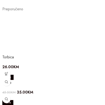
Preporučeno
Torbica
26.00
KM
-23%
Torba
35.00
KM
45.50
KM
-38%