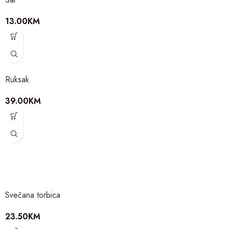
13.00
KM
Ruksak
39.00
KM
Svečana torbica
23.50
KM