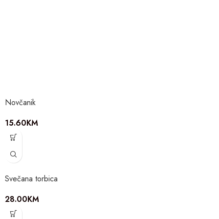
Novčanik
15.60
KM
Svečana torbica
28.00
KM