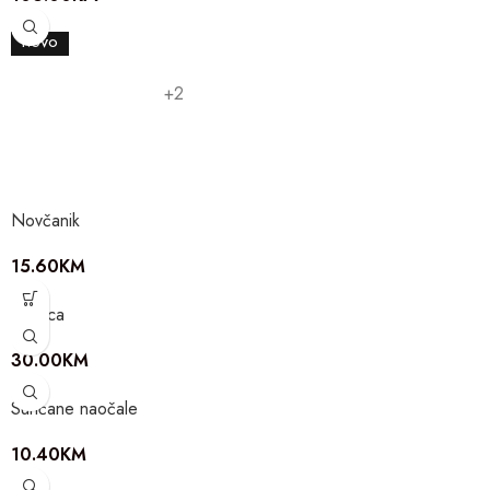
NOVO
+2
Novčanik
15.60
KM
Torbica
30.00
KM
Sunčane naočale
10.40
KM