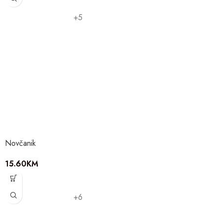
+5
Novčanik
15.60
KM
+6