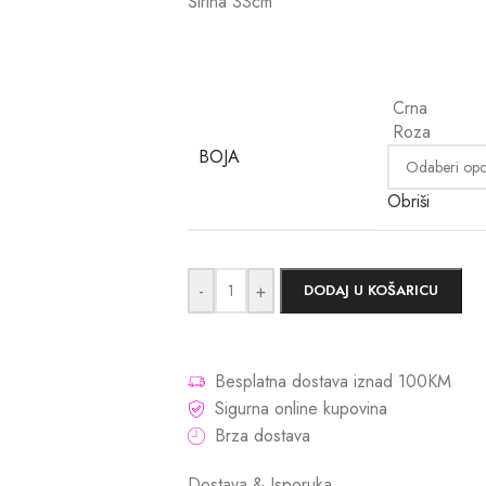
Širina 33cm
Crna
Roza
BOJA
Obriši
-
+
DODAJ U KOŠARICU
Besplatna dostava iznad 100KM
Sigurna online kupovina
Brza dostava
Dostava & Isporuka