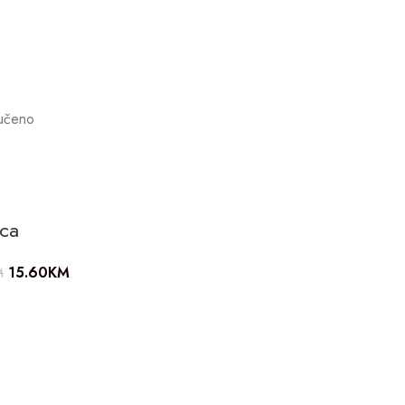
učeno
ica
15.60
KM
M