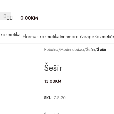
0.00
KM
Flormar kozmetika
Innamore čarape
Kozmetičk
Početna
/
Modni dodaci
/
Šeširi
/
Šešir
Šešir
13.00
KM
SKU:
Z-S-20