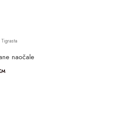
 Tigrasta
a
ane naočale
KM