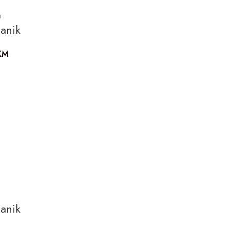
a
anik
KM
a
anik