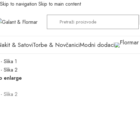
Skip to navigation
Skip to main content
akit & Satovi
Torbe & Novčanici
Modni dodaci
to enlarge