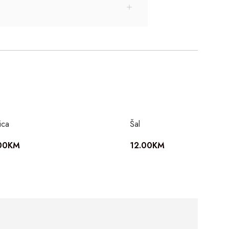
ica
Šal
00
KM
12.00
KM