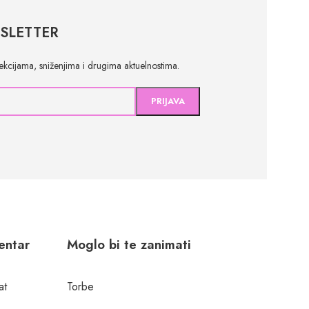
SLETTER
olekcijama, sniženjima i drugima aktuelnostima.
centar
Moglo bi te zanimati
at
Torbe