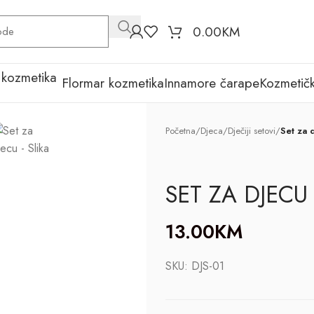
0.00
KM
Flormar kozmetika
Innamore čarape
Kozmetičk
Početna
/
Djeca
/
Dječiji setovi
/
Set za 
SET ZA DJECU
13.00
KM
SKU:
DJS-01