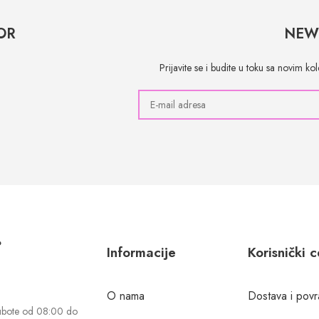
OR
NEW
Prijavite se i budite u toku sa novim k
?
Informacije
Korisnički 
O nama
Dostava i povr
ubote od 08:00 do