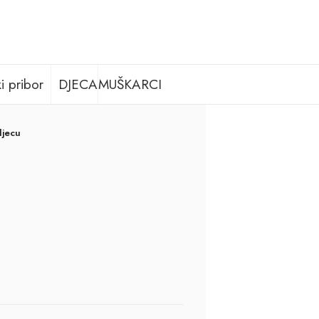
i pribor
DJECA
MUŠKARCI
djecu