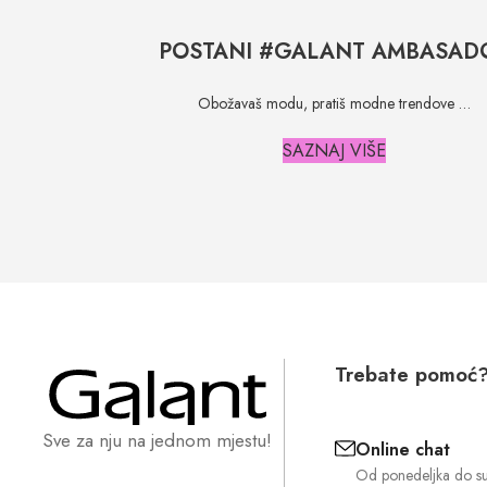
POSTANI #GALANT AMBASAD
Obožavaš modu, pratiš modne trendove …
SAZNAJ VIŠE
Trebate pomoć
Sve za nju na jednom mjestu!
Online chat
Od ponedeljka do s