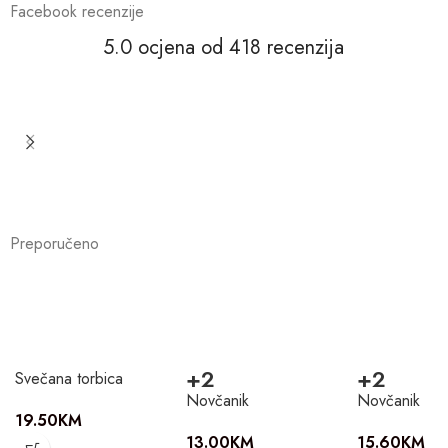
Facebook recenzije
5.0 ocjena od 418 recenzija
Preporučeno
+2
+2
Svečana torbica
Novčanik
Novčanik
19.50
KM
13.00
KM
15.60
KM