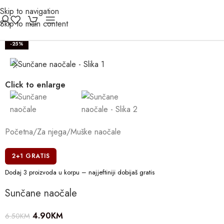
Skip to navigation
Skip to main content
-25%
Click to enlarge
Početna
/
Za njega
/
Muške naočale
2+1 GRATIS
Dodaj 3 proizvoda u korpu – najjeftiniji dobijaš gratis
Sunčane naočale
4.90
KM
6.50
KM