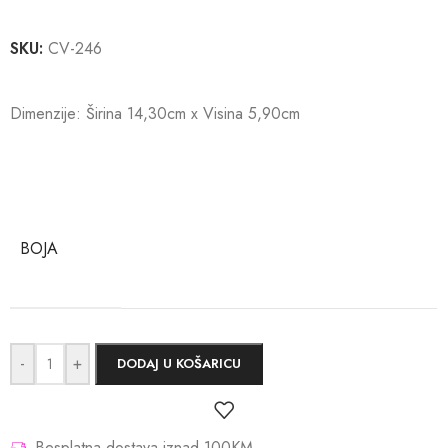
SKU:
CV-246
Dimenzije: Širina 14,30cm x Visina 5,90cm
BOJA
-
+
DODAJ U KOŠARICU
Besplatna dostava iznad 100KM