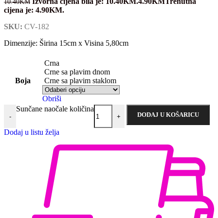
Izvorna cijena bila je: 10.40KM.
4.90
KM
Trenutna
10.40
KM
cijena je: 4.90KM.
SKU:
CV-182
Dimenzije: Širina 15cm x Visina 5,80cm
Crna
Crne sa plavim dnom
Boja
Crne sa plavim staklom
Obriši
Sunčane naočale količina
DODAJ U KOŠARICU
-
+
Dodaj u listu želja