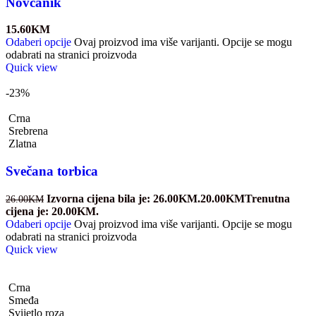
Novčanik
15.60
KM
Odaberi opcije
Ovaj proizvod ima više varijanti. Opcije se mogu
odabrati na stranici proizvoda
Quick view
-23%
Crna
Srebrena
Zlatna
Svečana torbica
Izvorna cijena bila je: 26.00KM.
20.00
KM
Trenutna
26.00
KM
cijena je: 20.00KM.
Odaberi opcije
Ovaj proizvod ima više varijanti. Opcije se mogu
odabrati na stranici proizvoda
Quick view
Crna
Smeđa
Svijetlo roza