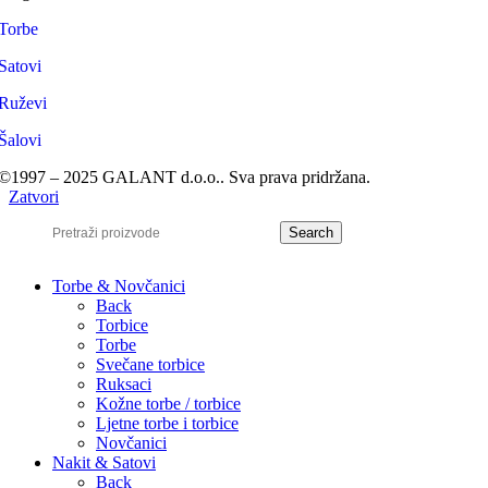
Torbe
Satovi
Ruževi
Šalovi
©1997 – 2025 GALANT d.o.o.. Sva prava pridržana.
Zatvori
Search
Torbe & Novčanici
Back
Torbice
Torbe
Svečane torbice
Ruksaci
Kožne torbe / torbice
Ljetne torbe i torbice
Novčanici
Nakit & Satovi
Back