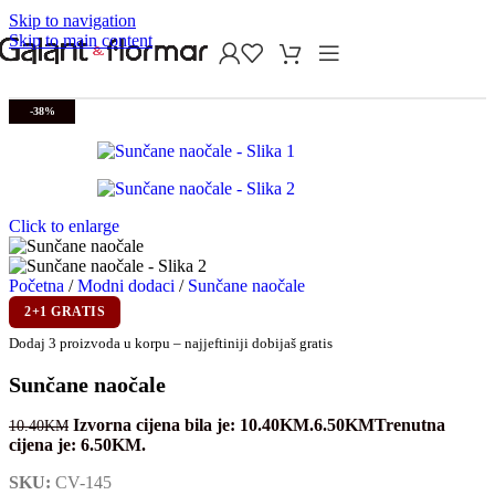
Skip to navigation
Skip to main content
-38%
Click to enlarge
Početna
/
Modni dodaci
/
Sunčane naočale
2+1 GRATIS
Dodaj 3 proizvoda u korpu – najjeftiniji dobijaš gratis
Sunčane naočale
Izvorna cijena bila je: 10.40KM.
6.50
KM
Trenutna
10.40
KM
cijena je: 6.50KM.
SKU:
CV-145