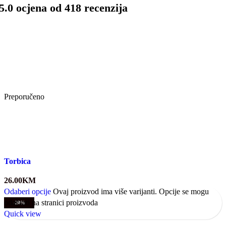
5.0 ocjena od 418 recenzija
Preporučeno
Torbica
26.00
KM
Odaberi opcije
Ovaj proizvod ima više varijanti. Opcije se mogu
odabrati na stranici proizvoda
-20%
Quick view