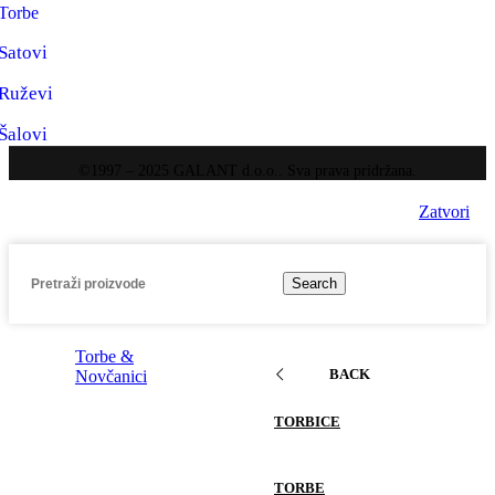
Torbe
Satovi
Ruževi
Šalovi
©1997 – 2025 GALANT d.o.o.. Sva prava pridržana.
Zatvori
Search
Torbe &
BACK
Novčanici
TORBICE
TORBE