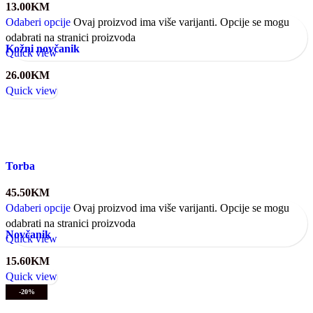
13.00
KM
Odaberi opcije
Ovaj proizvod ima više varijanti. Opcije se mogu
odabrati na stranici proizvoda
Kožni novčanik
Quick view
26.00
KM
Quick view
Torba
45.50
KM
Odaberi opcije
Ovaj proizvod ima više varijanti. Opcije se mogu
odabrati na stranici proizvoda
Novčanik
Quick view
15.60
KM
Quick view
-20%