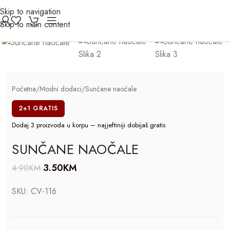
Skip to navigation
Click to enlarge
Skip to main content
-29%
Početna
/
Modni dodaci
/
Sunčane naočale
2+1 GRATIS
Dodaj 3 proizvoda u korpu – najjeftiniji dobijaš gratis
SUNČANE NAOČALE
3.50
KM
4.90
KM
SKU:
CV-116