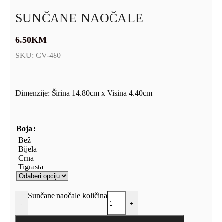
SUNČANE NAOČALE
6.50
KM
SKU:
CV-480
Dimenzije: Širina 14.80cm x Visina 4.40cm
Boja
Bež
Bijela
Crna
Tigrasta
Sunčane naočale količina
-
+