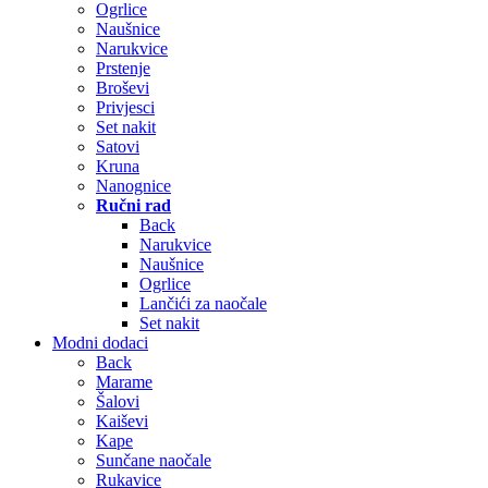
Ogrlice
Naušnice
Narukvice
Prstenje
Broševi
Privjesci
Set nakit
Satovi
Kruna
Nanognice
Ručni rad
Back
Narukvice
Naušnice
Ogrlice
Lančići za naočale
Set nakit
Modni dodaci
Back
Marame
Šalovi
Kaiševi
Kape
Sunčane naočale
Rukavice