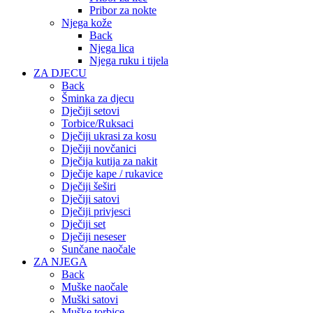
Pribor za nokte
Njega kože
Back
Njega lica
Njega ruku i tijela
ZA DJECU
Back
Šminka za djecu
Dječiji setovi
Torbice/Ruksaci
Dječiji ukrasi za kosu
Dječiji novčanici
Dječija kutija za nakit
Dječije kape / rukavice
Dječiji šeširi
Dječiji satovi
Dječiji privjesci
Dječiji set
Dječiji neseser
Sunčane naočale
ZA NJEGA
Back
Muške naočale
Muški satovi
Muške torbice