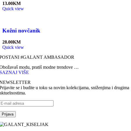
13.00
KM
Quick view
Kožni novčanik
28.00
KM
Quick view
POSTANI #GALANT AMBASADOR
Obožavaš modu, pratiš modne trendove …
SAZNAJ VIŠE
NEWSLETTER
Prijavite se i budite u toku sa novim kolekcijama, sniženjima i drugima
aktuelnostima.