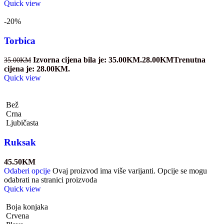
Quick view
-20%
Torbica
Izvorna cijena bila je: 35.00KM.
28.00
KM
Trenutna
35.00
KM
cijena je: 28.00KM.
Quick view
Bež
Crna
Ljubičasta
Ruksak
45.50
KM
Odaberi opcije
Ovaj proizvod ima više varijanti. Opcije se mogu
odabrati na stranici proizvoda
Quick view
Boja konjaka
Crvena