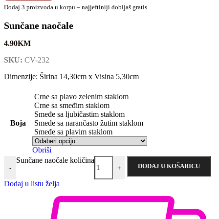
Dodaj 3 proizvoda u korpu – najjeftiniji dobijaš gratis
Sunčane naočale
4.90
KM
SKU:
CV-232
Dimenzije: Širina 14,30cm x Visina 5,30cm
Crne sa plavo zelenim staklom
Crne sa smeđim staklom
Smeđe sa ljubičastim staklom
Boja
Smeđe sa narančasto žutim staklom
Smeđe sa plavim staklom
Obriši
Sunčane naočale količina
DODAJ U KOŠARICU
-
+
Dodaj u listu želja