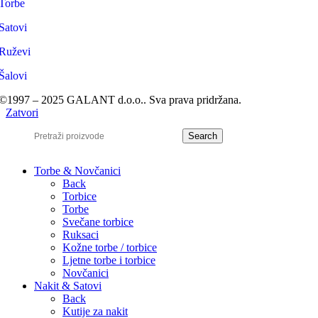
Torbe
Satovi
Ruževi
Šalovi
©1997 – 2025 GALANT d.o.o.. Sva prava pridržana.
Zatvori
Search
Torbe & Novčanici
Back
Torbice
Torbe
Svečane torbice
Ruksaci
Kožne torbe / torbice
Ljetne torbe i torbice
Novčanici
Nakit & Satovi
Back
Kutije za nakit