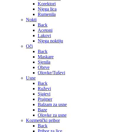
Korektori
Njega lica
Rumenila
Nokti
Back
Acetoni
Lakovi
Njega noktiju
Oči
Back
Maskare
Sjenila
Obrve
Olovke/Tuševi
Usne
Back
Ruževi
Sjajevi
Prajmer
Balzam za usne
Baze
Olovke za usne
Kozmetički pribor
Back
Pribor za lice