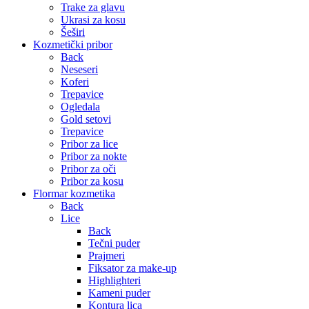
Trake za glavu
Ukrasi za kosu
Šeširi
Kozmetički pribor
Back
Neseseri
Koferi
Trepavice
Ogledala
Gold setovi
Trepavice
Pribor za lice
Pribor za nokte
Pribor za oči
Pribor za kosu
Flormar kozmetika
Back
Lice
Back
Tečni puder
Prajmeri
Fiksator za make-up
Highlighteri
Kameni puder
Kontura lica