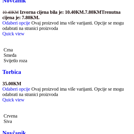
Novčanik
Izvorna cijena bila je: 10.40KM.
7.80
KM
Trenutna
10.40
KM
cijena je: 7.80KM.
Odaberi opcije
Ovaj proizvod ima više varijanti. Opcije se mogu
odabrati na stranici proizvoda
Quick view
Crna
Smeđa
Svijetlo roza
Torbica
35.00
KM
Odaberi opcije
Ovaj proizvod ima više varijanti. Opcije se mogu
odabrati na stranici proizvoda
Quick view
Crvena
Siva
Novčanik