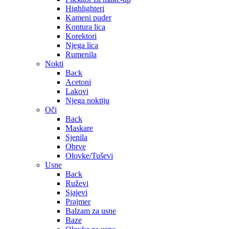
Highlighteri
Kameni puder
Kontura lica
Korektori
Njega lica
Rumenila
Nokti
Back
Acetoni
Lakovi
Njega noktiju
Oči
Back
Maskare
Sjenila
Obrve
Olovke/Tuševi
Usne
Back
Ruževi
Sjajevi
Prajmer
Balzam za usne
Baze