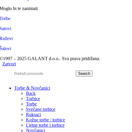
Moglo bi te zanimati
Torbe
Satovi
Ruževi
Šalovi
©1997 – 2025 GALANT d.o.o.. Sva prava pridržana.
Zatvori
Search
Torbe & Novčanici
Back
Torbice
Torbe
Svečane torbice
Ruksaci
Kožne torbe / torbice
Ljetne torbe i torbice
Novčanici