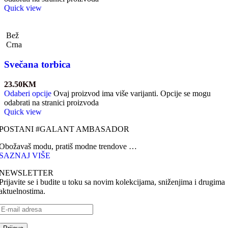
Quick view
Bež
Crna
Svečana torbica
23.50
KM
Odaberi opcije
Ovaj proizvod ima više varijanti. Opcije se mogu
odabrati na stranici proizvoda
Quick view
POSTANI #GALANT AMBASADOR
Obožavaš modu, pratiš modne trendove …
SAZNAJ VIŠE
NEWSLETTER
Prijavite se i budite u toku sa novim kolekcijama, sniženjima i drugima
aktuelnostima.