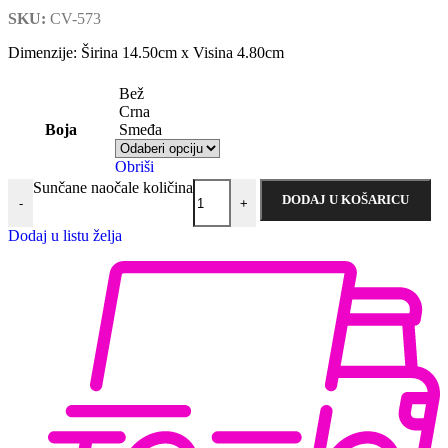
SKU:
CV-573
Dimenzije: Širina 14.50cm x Visina 4.80cm
Bež
Crna
Boja
Smeđa
Obriši
Sunčane naočale količina
DODAJ U KOŠARICU
-
+
Dodaj u listu želja