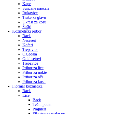
Kape
Sunčane naočale
Rukavice
Trake za glavu
Ukrasi za kosu
Šeširi
Kozmetički pribor
Back
Neseseri
Koferi
Trepavice
Ogledala
Gold setovi
Trepavice
Pribor za lice
Pribor za nokte
Pribor za oči
Pribor za kosu
Flormar kozmetika
Back
Lice
Back
Tečni puder
Prajmeri
Fiksator za make-up