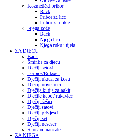
Olovke za usne
Kozmetički pribor
Back
Pribor za lice
Pribor za nokte
Njega kože
Back
Njega lica
Njega ruku i tijela
ZA DJECU
Back
Šminka za djecu
Dječiji setovi
Torbice/Ruksaci
Dječiji ukrasi za kosu
Dječiji novčanici
Dječija kutija za nakit
Dječije kape / rukavice
Dječiji šeširi
Dječiji satovi
Dječiji privjesci
Dječiji set
Dječiji neseser
Sunčane naočale
ZA NJEGA