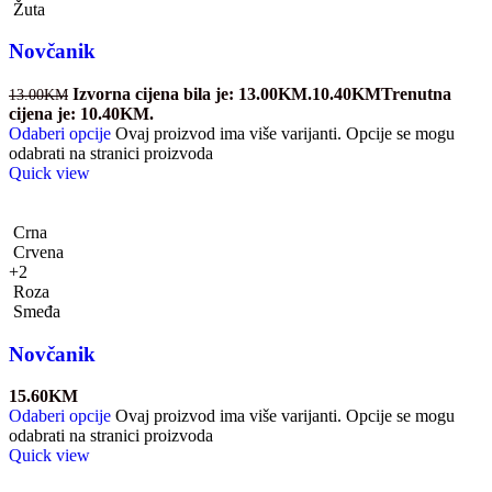
Žuta
Novčanik
Izvorna cijena bila je: 13.00KM.
10.40
KM
Trenutna
13.00
KM
cijena je: 10.40KM.
Odaberi opcije
Ovaj proizvod ima više varijanti. Opcije se mogu
odabrati na stranici proizvoda
Quick view
Crna
Crvena
+2
Roza
Smeđa
Novčanik
15.60
KM
Odaberi opcije
Ovaj proizvod ima više varijanti. Opcije se mogu
odabrati na stranici proizvoda
Quick view