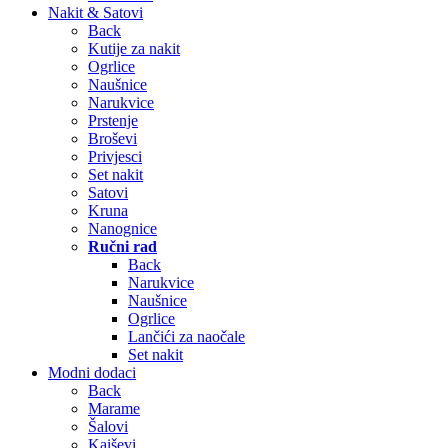
Nakit & Satovi
Back
Kutije za nakit
Ogrlice
Naušnice
Narukvice
Prstenje
Broševi
Privjesci
Set nakit
Satovi
Kruna
Nanognice
Ručni rad
Back
Narukvice
Naušnice
Ogrlice
Lančići za naočale
Set nakit
Modni dodaci
Back
Marame
Šalovi
Kaiševi