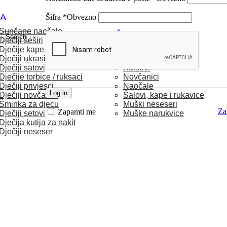
CA
Šifra
*
Obvezno
Sunčane naočale
MUŠKARCI
Search
Dječiji šeširi
Dječije kape / rukavice
Satovi
Dječiji ukrasi za kosu
Torbice
Dječiji satovi
Kaiševi
Dječije torbice / ruksaci
Novčanici
Dječiji privjesci
Naočale
Log in
Dječiji novčanici
Šalovi, kape i rukavice
Šminka za djecu
Muški neseseri
Zab
Zapamti me
Dječiji setovi
Muške narukvice
Dječija kutija za nakit
Dječiji neseser