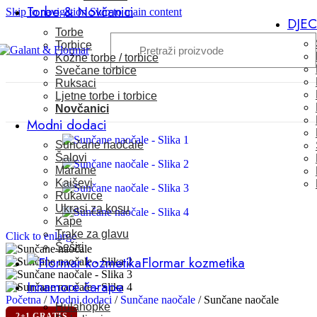
Torbe & Novčanici
Skip to navigation
Skip to main content
DJE
Torbe
Torbice
Kožne torbe / torbice
Svečane torbice
Ruksaci
Ljetne torbe i torbice
Novčanici
Modni dodaci
Sunčane naočale
Šalovi
Marame
Kaiševi
Rukavice
Ukrasi za kosu
Kape
Trake za glavu
Click to enlarge
Šeširi
Flormar kozmetika
Innamore čarape
Početna
/
Modni dodaci
/
Sunčane naočale
/
Sunčane naočale
Hulahopke
2+1 GRATIS