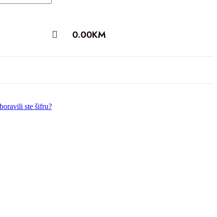
0.00
KM
oravili ste šifru?