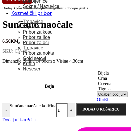
Dokoljenice
Sokne / Nazuvice
Dodaj 3 proizvoda u korpu – najjeftiniji dobijaš gratis
Kozmetički pribor
Trepavice
Sunčane naočale
Ogledala
Pribor za kosu
Pribor za lice
6.50
KM
Pribor za oči
Trepavice
SKU:
CV-487
Pribor za nokte
Gold setovi
Dimenzije: Širina 14.80cm x Visina 4.30cm
Koferi
Neseseri
Bijela
Crna
Crvena
Boja
Tigrasta
Obriši
Sunčane naočale količina
DODAJ U KOŠARICU
-
+
Dodaj u listu želja