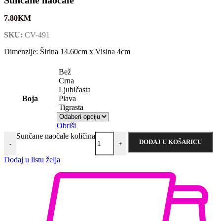
7.80
KM
SKU:
CV-491
Dimenzije: Širina 14.60cm x Visina 4cm
Bež
Crna
Ljubičasta
Boja
Plava
Tigrasta
Obriši
Sunčane naočale količina
DODAJ U KOŠARICU
-
+
Dodaj u listu želja