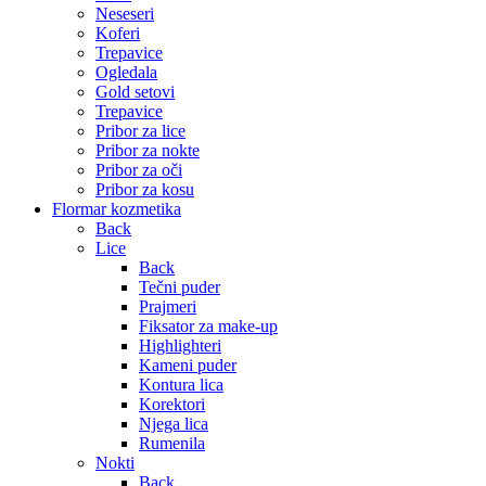
Neseseri
Koferi
Trepavice
Ogledala
Gold setovi
Trepavice
Pribor za lice
Pribor za nokte
Pribor za oči
Pribor za kosu
Flormar kozmetika
Back
Lice
Back
Tečni puder
Prajmeri
Fiksator za make-up
Highlighteri
Kameni puder
Kontura lica
Korektori
Njega lica
Rumenila
Nokti
Back