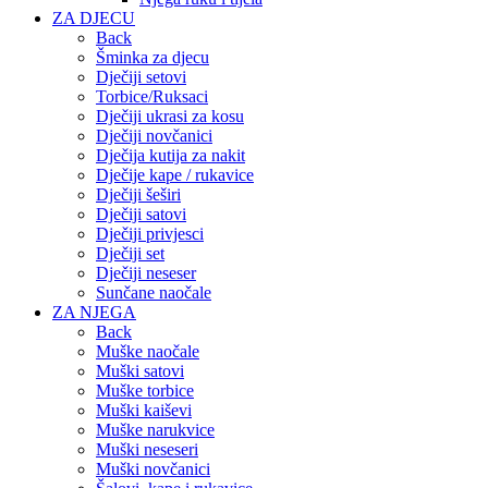
ZA DJECU
Back
Šminka za djecu
Dječiji setovi
Torbice/Ruksaci
Dječiji ukrasi za kosu
Dječiji novčanici
Dječija kutija za nakit
Dječije kape / rukavice
Dječiji šeširi
Dječiji satovi
Dječiji privjesci
Dječiji set
Dječiji neseser
Sunčane naočale
ZA NJEGA
Back
Muške naočale
Muški satovi
Muške torbice
Muški kaiševi
Muške narukvice
Muški neseseri
Muški novčanici