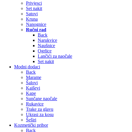
Privjesci
Set nakit
Satovi
Kruna
Nanognice
Ručni rad
Back
Narukvice
Naušnice
Ogrlice
Lančići za naočale
Set nakit
Modni dodaci
Back
Marame
Šalovi
Kaiševi
Kape
Sunčane naočale
Rukavice
Trake za glavu
Ukrasi za kosu
Šeširi
Kozmetički pribor
Back