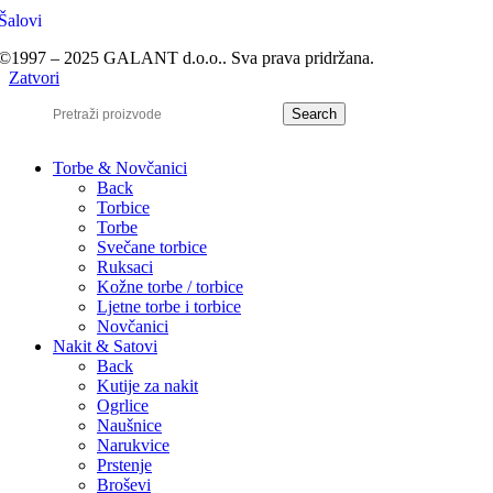
Šalovi
©1997 – 2025 GALANT d.o.o.. Sva prava pridržana.
Zatvori
Search
Torbe & Novčanici
Back
Torbice
Torbe
Svečane torbice
Ruksaci
Kožne torbe / torbice
Ljetne torbe i torbice
Novčanici
Nakit & Satovi
Back
Kutije za nakit
Ogrlice
Naušnice
Narukvice
Prstenje
Broševi