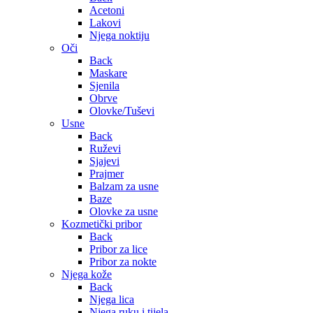
Acetoni
Lakovi
Njega noktiju
Oči
Back
Maskare
Sjenila
Obrve
Olovke/Tuševi
Usne
Back
Ruževi
Sjajevi
Prajmer
Balzam za usne
Baze
Olovke za usne
Kozmetički pribor
Back
Pribor za lice
Pribor za nokte
Njega kože
Back
Njega lica
Njega ruku i tijela