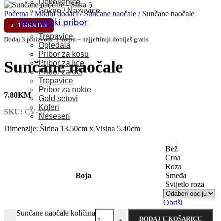
Dokoljenice
Sokne / Nazuvice
Početna
/
Modni dodaci
/
Sunčane naočale
/
Sunčane naočale
Kozmetički pribor
2+1 GRATIS
Trepavice
Dodaj 3 proizvoda u korpu – najjeftiniji dobijaš gratis
Ogledala
Pribor za kosu
Sunčane naočale
Pribor za lice
Pribor za oči
Trepavice
Pribor za nokte
7.80
KM
Gold setovi
Koferi
SKU:
CV-527
Neseseri
Dimenzije: Širina 13.50cm x Visina 5.40cm
Bež
Crna
Roza
Boja
Smeđa
Svijetlo roza
Obriši
Sunčane naočale količina
DODAJ U KOŠARICU
-
+