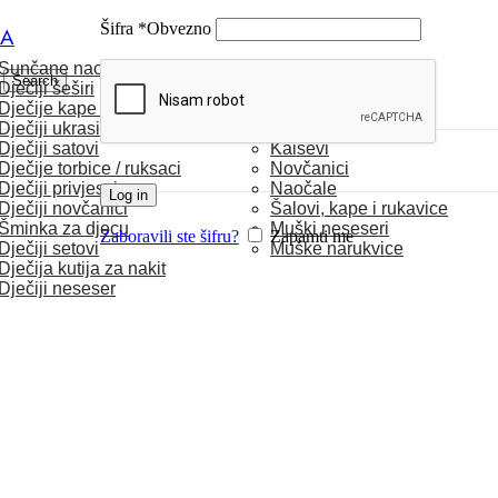
Šifra
*
Obvezno
CA
Sunčane naočale
MUŠKARCI
Search
Dječiji šeširi
Dječije kape / rukavice
Satovi
Dječiji ukrasi za kosu
Torbice
Dječiji satovi
Kaiševi
Dječije torbice / ruksaci
Novčanici
Dječiji privjesci
Naočale
Log in
Dječiji novčanici
Šalovi, kape i rukavice
Šminka za djecu
Muški neseseri
Zaboravili ste šifru?
Zapamti me
Dječiji setovi
Muške narukvice
Dječija kutija za nakit
Dječiji neseser