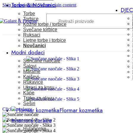
Torbe & Novčanici
Skip to navigation
Skip to main content
DJE
Torbe
Torbice
Kožne torbe / torbice
Svečane torbice
Ruksaci
Ljetne torbe i torbice
Novčanici
Modni dodaci
Sunčane naočale
Šalovi
Marame
Kaiševi
Rukavice
Ukrasi za kosu
Kape
Trake za glavu
Šeširi
Flormar kozmetika
Click to enlarge
Innamore čarape
Hulahopke