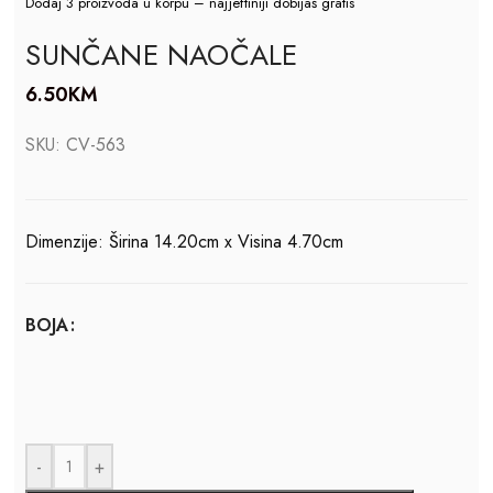
Dodaj 3 proizvoda u korpu – najjeftiniji dobijaš gratis
SUNČANE NAOČALE
6.50
KM
SKU:
CV-563
Dimenzije: Širina 14.20cm x Visina 4.70cm
BOJA
-
+