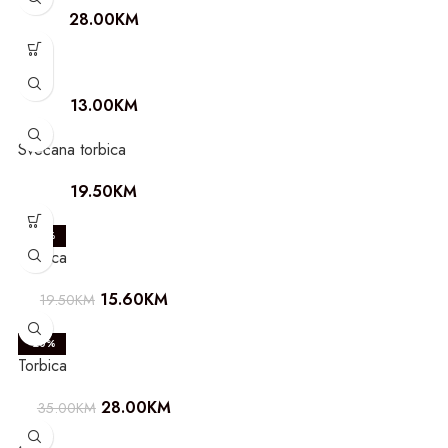
28.00
KM
Šal
13.00
KM
Svečana torbica
19.50
KM
-20%
Torbica
15.60
KM
19.50
KM
-20%
Torbica
28.00
KM
35.00
KM