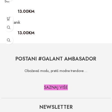
Šal
13.00
KM
Novčanik
13.00
KM
POSTANI #GALANT AMBASADOR
Obožavaš modu, pratiš modne trendove …
SAZNAJ VIŠE
NEWSLETTER