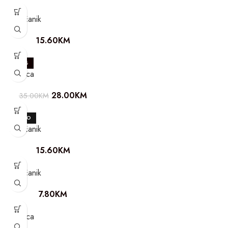
Novčanik
15.60
KM
-20%
Torbica
28.00
KM
35.00
KM
NOVO
Novčanik
15.60
KM
Novčanik
7.80
KM
Torbica