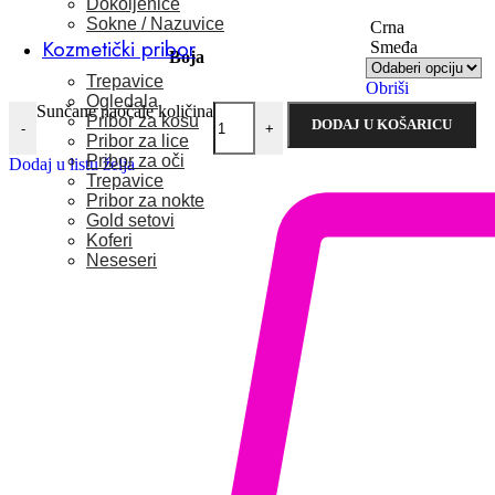
Dokoljenice
Sokne / Nazuvice
Crna
Kozmetički pribor
Smeđa
Boja
Trepavice
Obriši
Ogledala
Sunčane naočale količina
Pribor za kosu
DODAJ U KOŠARICU
-
+
Pribor za lice
Pribor za oči
Dodaj u listu želja
Trepavice
Pribor za nokte
Gold setovi
Koferi
Neseseri