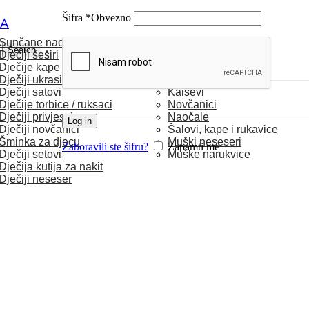
Šifra
*
Obvezno
CA
Sunčane naočale
MUŠKARCI
Search
Dječiji šeširi
Dječije kape / rukavice
Satovi
Dječiji ukrasi za kosu
Torbice
Dječiji satovi
Kaiševi
Dječije torbice / ruksaci
Novčanici
Dječiji privjesci
Naočale
Log in
Dječiji novčanici
Šalovi, kape i rukavice
Šminka za djecu
Muški neseseri
Zaboravili ste šifru?
Zapamti me
Dječiji setovi
Muške narukvice
Dječija kutija za nakit
Dječiji neseser