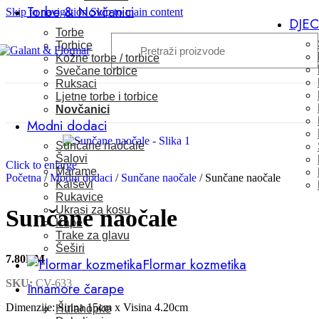
Torbe & Novčanici
Skip to navigation
Skip to main content
DJE
Torbe
Torbice
Kožne torbe / torbice
Svečane torbice
Ruksaci
Ljetne torbe i torbice
Novčanici
Modni dodaci
Sunčane naočale
Šalovi
Click to enlarge
Marame
Početna
/
Modni dodaci
/
Sunčane naočale
/
Sunčane naočale
Kaiševi
Rukavice
Ukrasi za kosu
Sunčane naočale
Kape
Trake za glavu
Šeširi
7.80
KM
Flormar kozmetika
SKU:
CV-633
Innamore čarape
Dimenzije: Širina 15cm x Visina 4.20cm
Hulahopke