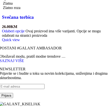
Zlatna
Zlatno roza
Svečana torbica
26.00
KM
Odaberi opcije
Ovaj proizvod ima više varijanti. Opcije se mogu
odabrati na stranici proizvoda
Quick view
POSTANI #GALANT AMBASADOR
Obožavaš modu, pratiš modne trendove …
SAZNAJ VIŠE
NEWSLETTER
Prijavite se i budite u toku sa novim kolekcijama, sniženjima i drugima
aktuelnostima.