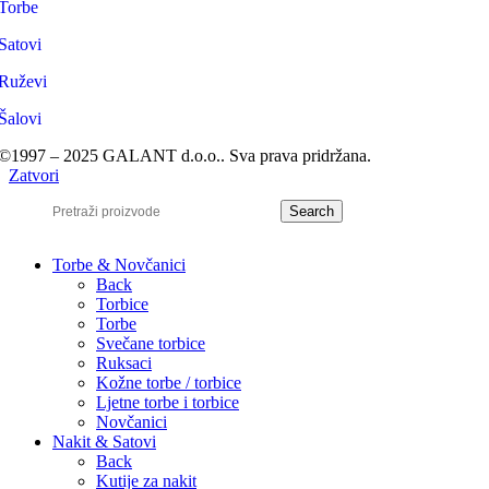
Torbe
Satovi
Ruževi
Šalovi
©1997 – 2025 GALANT d.o.o.. Sva prava pridržana.
Zatvori
Search
Torbe & Novčanici
Back
Torbice
Torbe
Svečane torbice
Ruksaci
Kožne torbe / torbice
Ljetne torbe i torbice
Novčanici
Nakit & Satovi
Back
Kutije za nakit