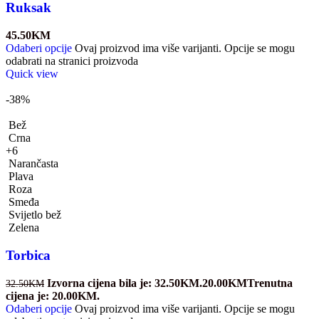
Ruksak
45.50
KM
Odaberi opcije
Ovaj proizvod ima više varijanti. Opcije se mogu
odabrati na stranici proizvoda
Quick view
-38%
Bež
Crna
+6
Narančasta
Plava
Roza
Smeđa
Svijetlo bež
Zelena
Torbica
Izvorna cijena bila je: 32.50KM.
20.00
KM
Trenutna
32.50
KM
cijena je: 20.00KM.
Odaberi opcije
Ovaj proizvod ima više varijanti. Opcije se mogu