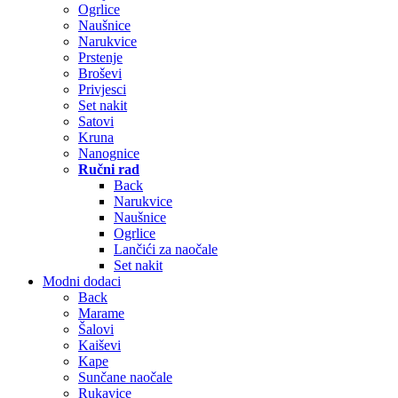
Ogrlice
Naušnice
Narukvice
Prstenje
Broševi
Privjesci
Set nakit
Satovi
Kruna
Nanognice
Ručni rad
Back
Narukvice
Naušnice
Ogrlice
Lančići za naočale
Set nakit
Modni dodaci
Back
Marame
Šalovi
Kaiševi
Kape
Sunčane naočale
Rukavice