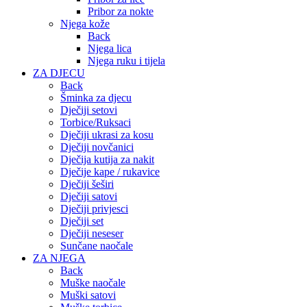
Pribor za nokte
Njega kože
Back
Njega lica
Njega ruku i tijela
ZA DJECU
Back
Šminka za djecu
Dječiji setovi
Torbice/Ruksaci
Dječiji ukrasi za kosu
Dječiji novčanici
Dječija kutija za nakit
Dječije kape / rukavice
Dječiji šeširi
Dječiji satovi
Dječiji privjesci
Dječiji set
Dječiji neseser
Sunčane naočale
ZA NJEGA
Back
Muške naočale
Muški satovi