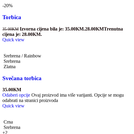
-20%
Torbica
Izvorna cijena bila je: 35.00KM.
28.00
KM
Trenutna
35.00
KM
cijena je: 28.00KM.
Quick view
Srebrena / Rainbow
Srebrena
Zlatna
Svečana torbica
35.00
KM
Odaberi opcije
Ovaj proizvod ima više varijanti. Opcije se mogu
odabrati na stranici proizvoda
Quick view
Crna
Srebrena
+2