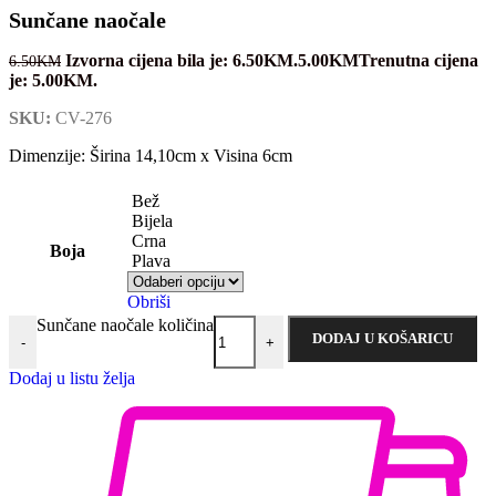
Sunčane naočale
Izvorna cijena bila je: 6.50KM.
5.00
KM
Trenutna cijena
6.50
KM
je: 5.00KM.
SKU:
CV-276
Dimenzije: Širina 14,10cm x Visina 6cm
Bež
Bijela
Crna
Boja
Plava
Obriši
Sunčane naočale količina
DODAJ U KOŠARICU
-
+
Dodaj u listu želja