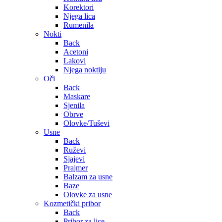
Korektori
Njega lica
Rumenila
Nokti
Back
Acetoni
Lakovi
Njega noktiju
Oči
Back
Maskare
Sjenila
Obrve
Olovke/Tuševi
Usne
Back
Ruževi
Sjajevi
Prajmer
Balzam za usne
Baze
Olovke za usne
Kozmetički pribor
Back
Pribor za lice