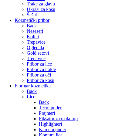
Trake za glavu
Ukrasi za kosu
Šeširi
Kozmetički pribor
Back
Neseseri
Koferi
Trepavice
Ogledala
Gold setovi
Trepavice
Pribor za lice
Pribor za nokte
Pribor za oči
Pribor za kosu
Flormar kozmetika
Back
Lice
Back
Tečni puder
Prajmeri
Fiksator za make-up
Highlighteri
Kameni puder
Kontura lica