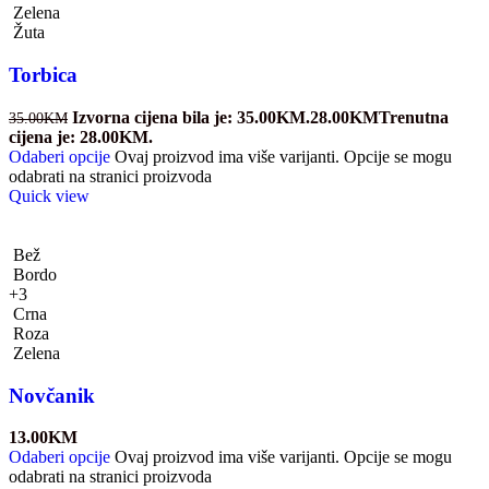
Zelena
Žuta
Torbica
Izvorna cijena bila je: 35.00KM.
28.00
KM
Trenutna
35.00
KM
cijena je: 28.00KM.
Odaberi opcije
Ovaj proizvod ima više varijanti. Opcije se mogu
odabrati na stranici proizvoda
Quick view
Bež
Bordo
+3
Crna
Roza
Zelena
Novčanik
13.00
KM
Odaberi opcije
Ovaj proizvod ima više varijanti. Opcije se mogu
odabrati na stranici proizvoda