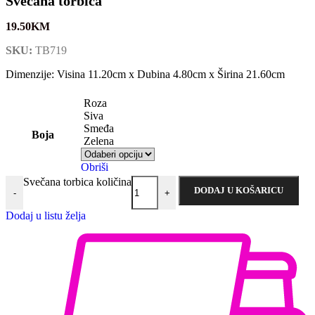
Svečana torbica
19.50
KM
SKU:
TB719
Dimenzije: Visina 11.20cm x Dubina 4.80cm x Širina 21.60cm
Roza
Siva
Smeđa
Boja
Zelena
Obriši
Svečana torbica količina
DODAJ U KOŠARICU
-
+
Dodaj u listu želja