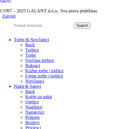
Šalovi
©1997 – 2025 GALANT d.o.o.. Sva prava pridržana.
Zatvori
Search
Torbe & Novčanici
Back
Torbice
Torbe
Svečane torbice
Ruksaci
Kožne torbe / torbice
Ljetne torbe i torbice
Novčanici
Nakit & Satovi
Back
Kutije za nakit
Ogrlice
Naušnice
Narukvice
Prstenje
Broševi
Privjesci