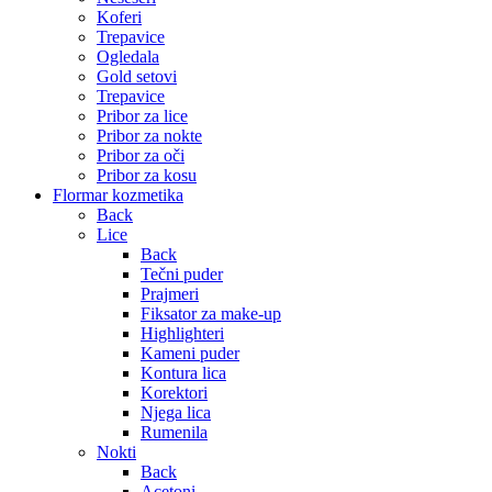
Koferi
Trepavice
Ogledala
Gold setovi
Trepavice
Pribor za lice
Pribor za nokte
Pribor za oči
Pribor za kosu
Flormar kozmetika
Back
Lice
Back
Tečni puder
Prajmeri
Fiksator za make-up
Highlighteri
Kameni puder
Kontura lica
Korektori
Njega lica
Rumenila
Nokti
Back
Acetoni