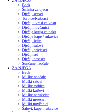
ZA DJECU
Back
Šminka za djecu
Dječiji setovi
Torbice/Ruksaci
Dječiji ukrasi za kosu
Dječiji novčanici
Dječija kutija za nakit
Dječije kape / rukavice
Dječiji šeširi
Dječiji satovi
Dječiji privjesci
Dječiji set
Dječiji neseser
Sunčane naočale
ZA NJEGA
Back
Muške naočale
Muški satovi
Muške torbice
Muški kaiševi
Muške narukvice
Muški neseseri
Muški novčanici
Šalovi, kape i rukavice