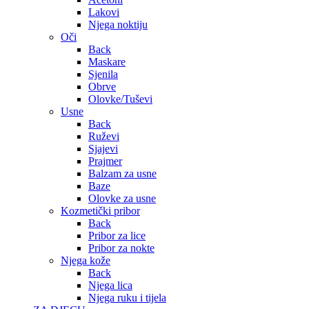
Lakovi
Njega noktiju
Oči
Back
Maskare
Sjenila
Obrve
Olovke/Tuševi
Usne
Back
Ruževi
Sjajevi
Prajmer
Balzam za usne
Baze
Olovke za usne
Kozmetički pribor
Back
Pribor za lice
Pribor za nokte
Njega kože
Back
Njega lica
Njega ruku i tijela