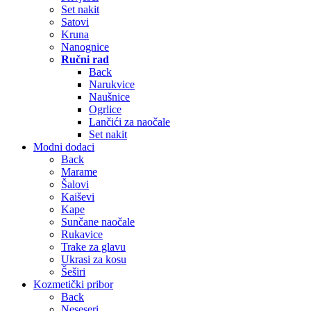
Set nakit
Satovi
Kruna
Nanognice
Ručni rad
Back
Narukvice
Naušnice
Ogrlice
Lančići za naočale
Set nakit
Modni dodaci
Back
Marame
Šalovi
Kaiševi
Kape
Sunčane naočale
Rukavice
Trake za glavu
Ukrasi za kosu
Šeširi
Kozmetički pribor
Back
Neseseri