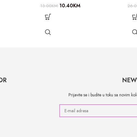
10.40
KM
13.00
KM
26.
OR
NEW
Prijavite se i budite u toku sa novim k