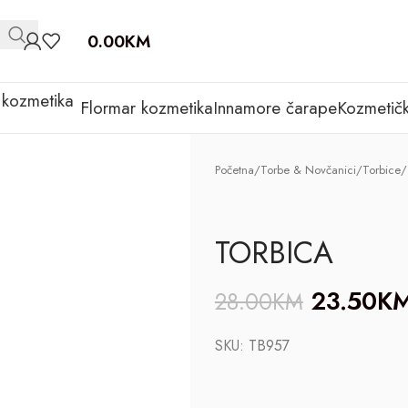
0.00
KM
Flormar kozmetika
Innamore čarape
Kozmetičk
Početna
/
Torbe & Novčanici
/
Torbice
/
TORBICA
23.50
K
28.00
KM
SKU:
TB957