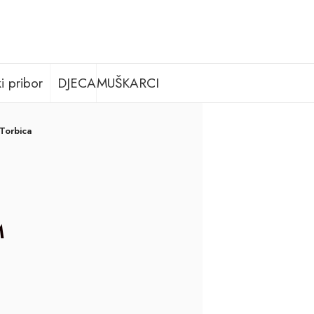
i pribor
DJECA
MUŠKARCI
Torbica
M