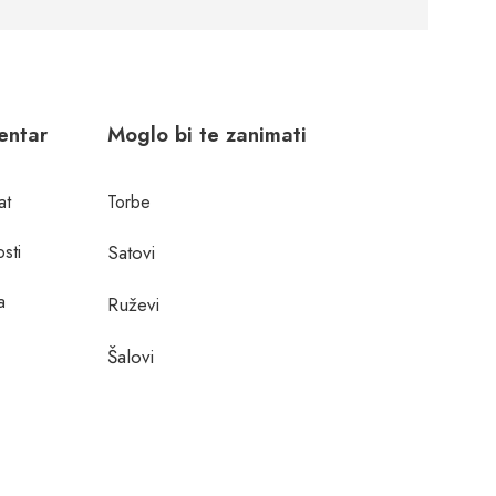
centar
Moglo bi te zanimati
at
Torbe
osti
Satovi
a
Ruževi
Šalovi