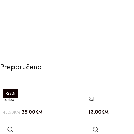
Preporučeno
-23%
Torba
Šal
35.00
KM
13.00
KM
45.50
KM