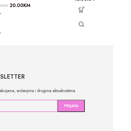
20.00
KM
00
KM
SLETTER
olekcijama, sniženjima i drugima aktuelnostima.