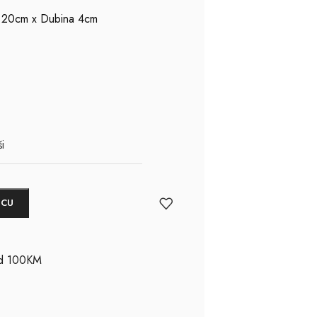
na 20cm x Dubina 4cm
i
ICU
ad 100KM