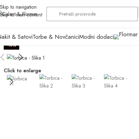
Skip to navigation
Skip to main content
akit & Satovi
Torbe & Novčanici
Modni dodaci
-16%
Click to enlarge