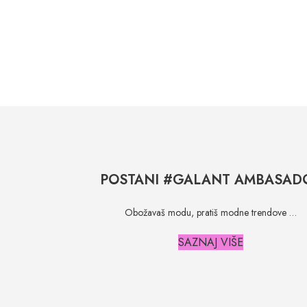
POSTANI #GALANT AMBASAD
Obožavaš modu, pratiš modne trendove …
SAZNAJ VIŠE