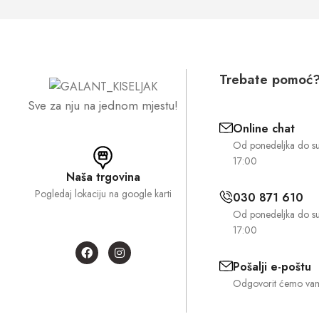
Trebate pomoć
Sve za nju na jednom mjestu!
Online chat
Od ponedeljka do s
17:00
Naša trgovina
Pogledaj lokaciju na google karti
030 871 610
Od ponedeljka do s
17:00
Pošalji e-poštu
Odgovorit ćemo vam