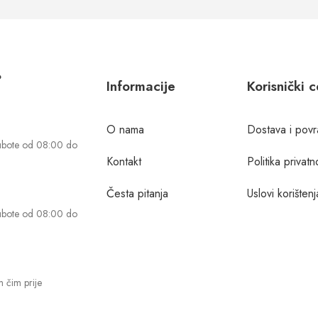
?
Informacije
Korisnički 
O nama
Dostava i povr
ubote od 08:00 do
Kontakt
Politika privatn
Česta pitanja
Uslovi korištenj
ubote od 08:00 do
 čim prije