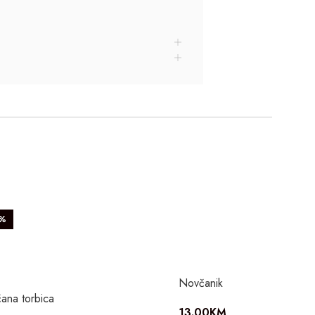
3%
Novčanik
ana torbica
13.00
KM