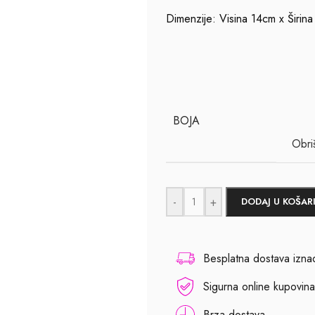
Dimenzije: Visina 14cm x Širi
BOJA
Obriš
-
+
DODAJ U KOŠAR
Besplatna dostava izn
Sigurna online kupovina
Brza dostava