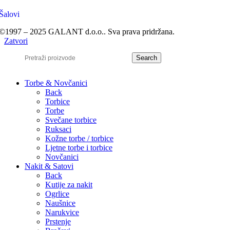
Šalovi
©1997 – 2025 GALANT d.o.o.. Sva prava pridržana.
Zatvori
Search
Torbe & Novčanici
Back
Torbice
Torbe
Svečane torbice
Ruksaci
Kožne torbe / torbice
Ljetne torbe i torbice
Novčanici
Nakit & Satovi
Back
Kutije za nakit
Ogrlice
Naušnice
Narukvice
Prstenje