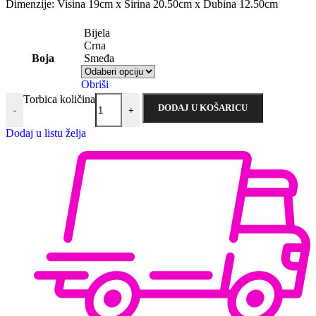
Dimenzije: Visina 19cm x Širina 20.50cm x Dubina 12.50cm
Bijela
Crna
Boja
Smeđa
Obriši
Torbica količina
DODAJ U KOŠARICU
-
+
Dodaj u listu želja