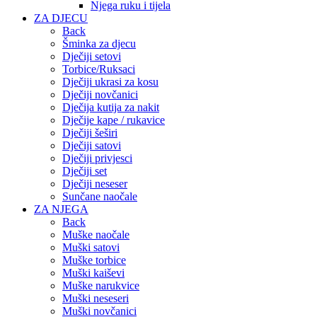
Njega ruku i tijela
ZA DJECU
Back
Šminka za djecu
Dječiji setovi
Torbice/Ruksaci
Dječiji ukrasi za kosu
Dječiji novčanici
Dječija kutija za nakit
Dječije kape / rukavice
Dječiji šeširi
Dječiji satovi
Dječiji privjesci
Dječiji set
Dječiji neseser
Sunčane naočale
ZA NJEGA
Back
Muške naočale
Muški satovi
Muške torbice
Muški kaiševi
Muške narukvice
Muški neseseri
Muški novčanici