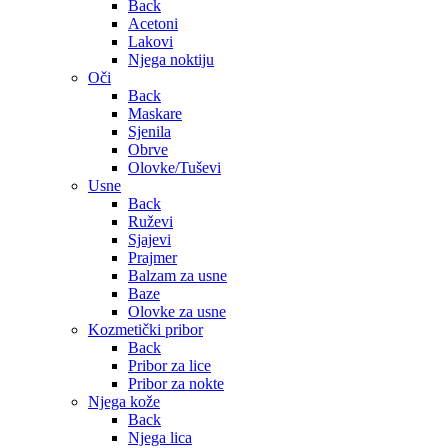
Back
Acetoni
Lakovi
Njega noktiju
Oči
Back
Maskare
Sjenila
Obrve
Olovke/Tuševi
Usne
Back
Ruževi
Sjajevi
Prajmer
Balzam za usne
Baze
Olovke za usne
Kozmetički pribor
Back
Pribor za lice
Pribor za nokte
Njega kože
Back
Njega lica