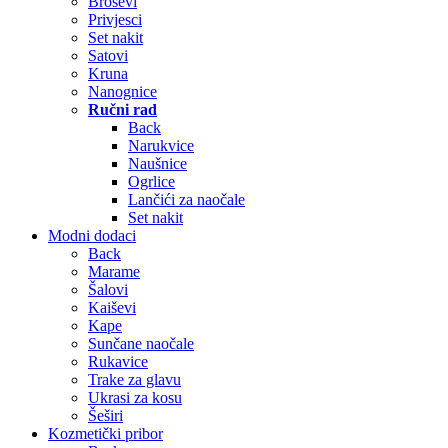
Broševi
Privjesci
Set nakit
Satovi
Kruna
Nanognice
Ručni rad
Back
Narukvice
Naušnice
Ogrlice
Lančići za naočale
Set nakit
Modni dodaci
Back
Marame
Šalovi
Kaiševi
Kape
Sunčane naočale
Rukavice
Trake za glavu
Ukrasi za kosu
Šeširi
Kozmetički pribor