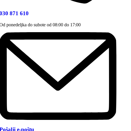
030 871 610
Od ponedeljka do subote od 08:00 do 17:00
Pošalji e-poštu