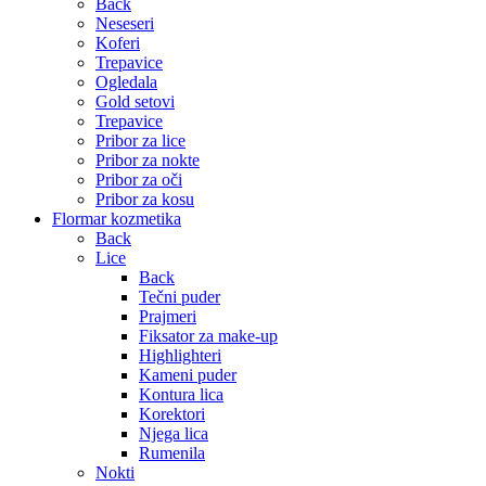
Back
Neseseri
Koferi
Trepavice
Ogledala
Gold setovi
Trepavice
Pribor za lice
Pribor za nokte
Pribor za oči
Pribor za kosu
Flormar kozmetika
Back
Lice
Back
Tečni puder
Prajmeri
Fiksator za make-up
Highlighteri
Kameni puder
Kontura lica
Korektori
Njega lica
Rumenila
Nokti