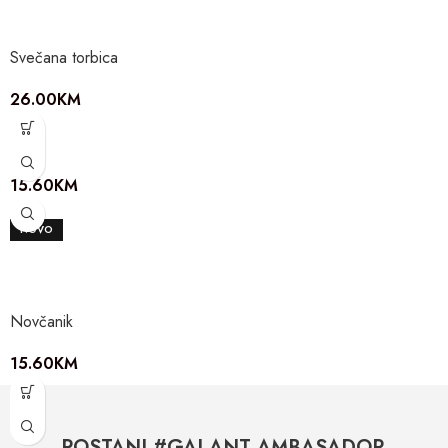
Svečana torbica
26.00
KM
Šal
15.60
KM
NOVO
Novčanik
15.60
KM
POSTANI #GALANT AMBASADOR