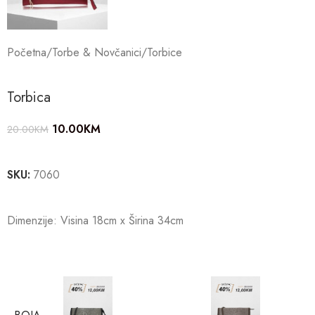
Početna
/
Torbe & Novčanici
/
Torbice
Torbica
10.00
KM
20.00
KM
SKU:
7060
Dimenzije: Visina 18cm x Širina 34cm