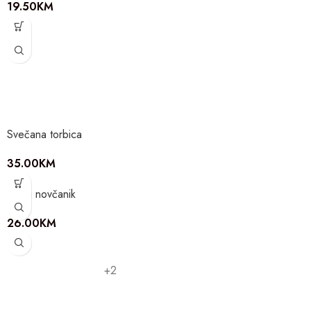
19.50
KM
Svečana torbica
35.00
KM
Kožni novčanik
26.00
KM
+2