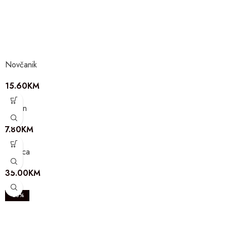
Novčanik
15.60
KM
Prsten
7.80
KM
Torbica
35.00
KM
-20%