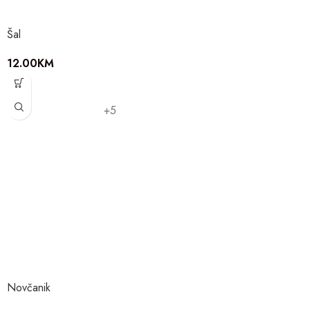
Šal
12.00
KM
+5
Novčanik