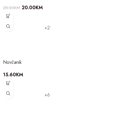
20.00
KM
28.00
KM
+2
Novčanik
15.60
KM
+6