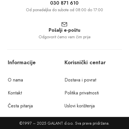
030 871 610
Od ponedeljka do subote od 08:00 do 17:00
Pošalji e-poštu
Odgovorit ćemo vam čim prije
Informacije
Korisnički centar
O nama
Dostava i povrat
Kontakt
Politika privatnosti
Česta pitanja
Uslovi korištenja
©1997 – 2025 GALANT d.o.o.. Sva prava pridržana.