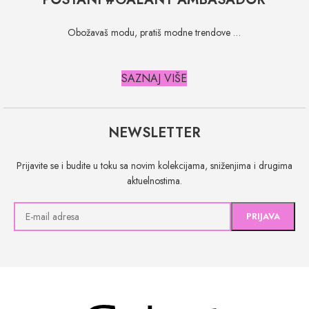
Obožavaš modu, pratiš modne trendove …
SAZNAJ VIŠE
NEWSLETTER
Prijavite se i budite u toku sa novim kolekcijama, sniženjima i drugima
aktuelnostima.