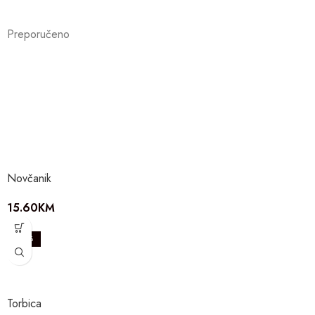
Preporučeno
Novčanik
15.60
KM
-29%
Torbica