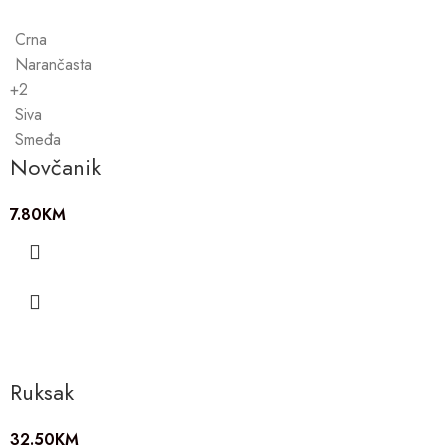
Crna
Narančasta
+2
Siva
Smeđa
Novčanik
7.80
KM
Ruksak
32.50
KM