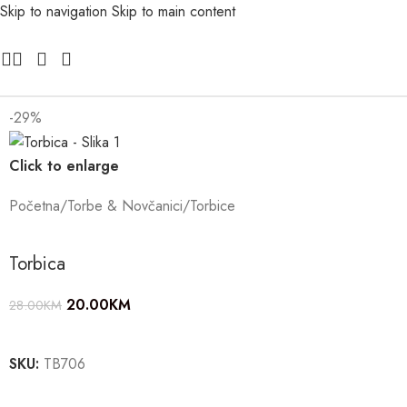
Skip to navigation
Skip to main content
-29%
Click to enlarge
Početna
/
Torbe & Novčanici
/
Torbice
Torbica
20.00
KM
28.00
KM
SKU:
TB706