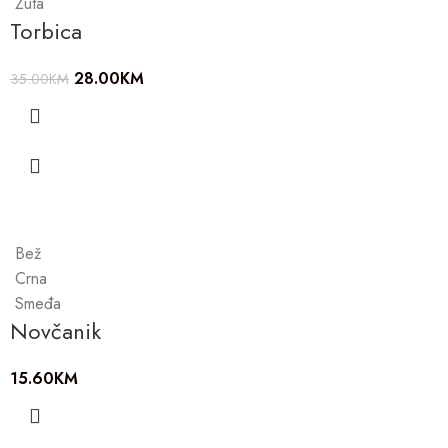
Žuta
Torbica
28.00
KM
35.00
KM
Bež
Crna
Smeđa
Novčanik
15.60
KM