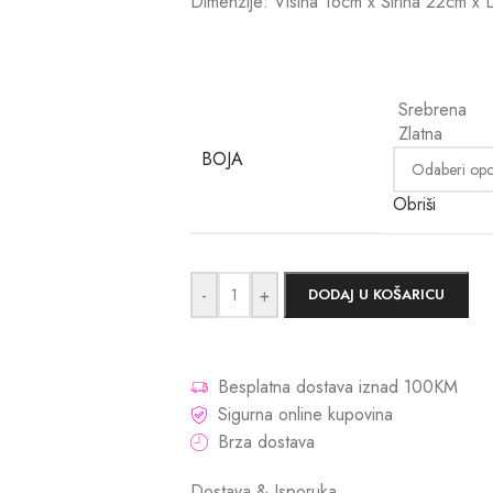
Dimenzije: Visina 16cm x Širina 22cm x
Srebrena
Zlatna
BOJA
Obriši
-
+
DODAJ U KOŠARICU
Besplatna dostava iznad 100KM
Sigurna online kupovina
Brza dostava
Dostava & Isporuka