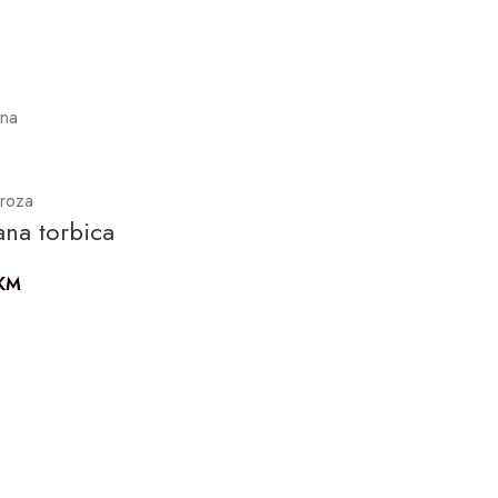
ena
 roza
ana torbica
KM