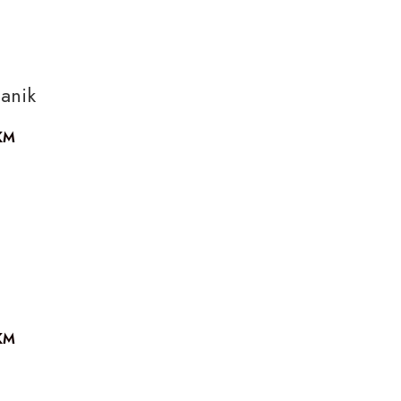
anik
KM
KM