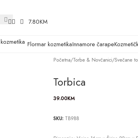
7.80
KM
Flormar kozmetika
Innamore čarape
Kozmetičk
Početna
/
Torbe & Novčanici
/
Svečane to
Torbica
39.00
KM
SKU:
TB988