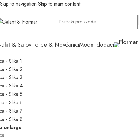
Skip to navigation
Skip to main content
akit & Satovi
Torbe & Novčanici
Modni dodaci
to enlarge