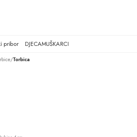
i pribor
DJECA
MUŠKARCI
rbice
/
Torbica