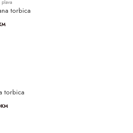
o plava
ana torbica
KM
a torbica
0
KM