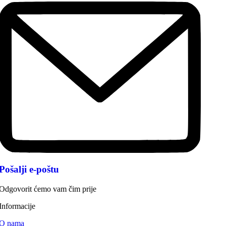
Pošalji e-poštu
Odgovorit ćemo vam čim prije
Informacije
O nama