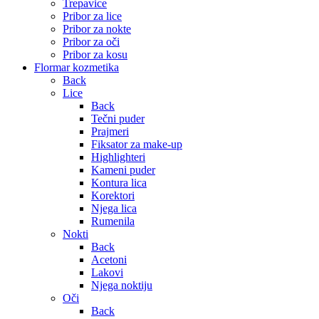
Trepavice
Pribor za lice
Pribor za nokte
Pribor za oči
Pribor za kosu
Flormar kozmetika
Back
Lice
Back
Tečni puder
Prajmeri
Fiksator za make-up
Highlighteri
Kameni puder
Kontura lica
Korektori
Njega lica
Rumenila
Nokti
Back
Acetoni
Lakovi
Njega noktiju
Oči
Back