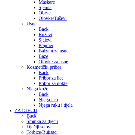
Maskare
Sjenila
Obrve
Olovke/Tuševi
Usne
Back
Ruževi
Sjajevi
Prajmer
Balzam za usne
Baze
Olovke za usne
Kozmetički pribor
Back
Pribor za lice
Pribor za nokte
Njega kože
Back
Njega lica
Njega ruku i tijela
ZA DJECU
Back
Šminka za djecu
Dječiji setovi
Torbice/Ruksaci