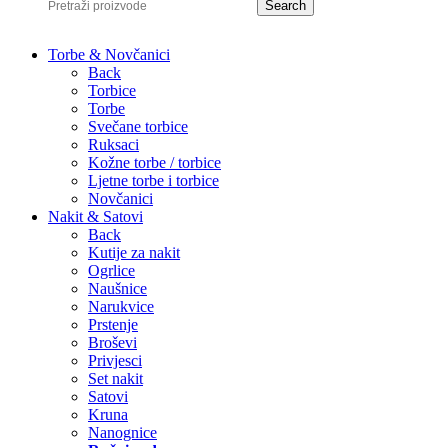
Search
Torbe & Novčanici
Back
Torbice
Torbe
Svečane torbice
Ruksaci
Kožne torbe / torbice
Ljetne torbe i torbice
Novčanici
Nakit & Satovi
Back
Kutije za nakit
Ogrlice
Naušnice
Narukvice
Prstenje
Broševi
Privjesci
Set nakit
Satovi
Kruna
Nanognice