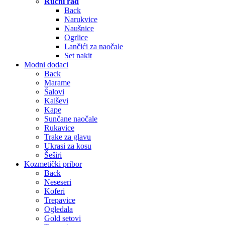
Ručni rad
Back
Narukvice
Naušnice
Ogrlice
Lančići za naočale
Set nakit
Modni dodaci
Back
Marame
Šalovi
Kaiševi
Kape
Sunčane naočale
Rukavice
Trake za glavu
Ukrasi za kosu
Šeširi
Kozmetički pribor
Back
Neseseri
Koferi
Trepavice
Ogledala
Gold setovi