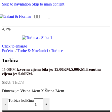
Skip to navigation
Skip to main content
-67%
Click to enlarge
Početna
/
Torbe & Novčanici
/
Torbice
Torbica
Izvorna cijena bila je: 15.00KM.
5.00
KM
Trenutna
15.00
KM
cijena je: 5.00KM.
SKU:
TB273
Dimenzije: Visina 14cm X Širina 24cm
Torbica količina
-
+