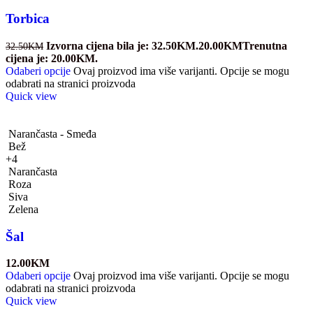
Torbica
Izvorna cijena bila je: 32.50KM.
20.00
KM
Trenutna
32.50
KM
cijena je: 20.00KM.
Odaberi opcije
Ovaj proizvod ima više varijanti. Opcije se mogu
odabrati na stranici proizvoda
Quick view
Narančasta - Smeđa
Bež
+4
Narančasta
Roza
Siva
Zelena
Šal
12.00
KM
Odaberi opcije
Ovaj proizvod ima više varijanti. Opcije se mogu
odabrati na stranici proizvoda
Quick view