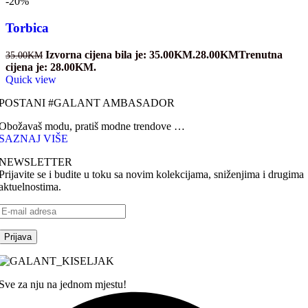
-20%
Torbica
Izvorna cijena bila je: 35.00KM.
28.00
KM
Trenutna
35.00
KM
cijena je: 28.00KM.
Quick view
POSTANI #GALANT AMBASADOR
Obožavaš modu, pratiš modne trendove …
SAZNAJ VIŠE
NEWSLETTER
Prijavite se i budite u toku sa novim kolekcijama, sniženjima i drugima
aktuelnostima.
Sve za nju na jednom mjestu!