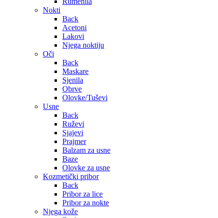
Rumenila
Nokti
Back
Acetoni
Lakovi
Njega noktiju
Oči
Back
Maskare
Sjenila
Obrve
Olovke/Tuševi
Usne
Back
Ruževi
Sjajevi
Prajmer
Balzam za usne
Baze
Olovke za usne
Kozmetički pribor
Back
Pribor za lice
Pribor za nokte
Njega kože