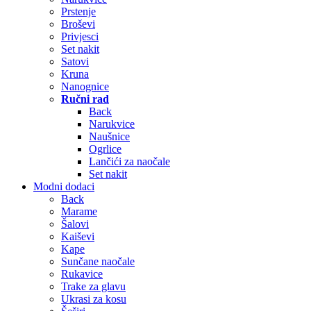
Prstenje
Broševi
Privjesci
Set nakit
Satovi
Kruna
Nanognice
Ručni rad
Back
Narukvice
Naušnice
Ogrlice
Lančići za naočale
Set nakit
Modni dodaci
Back
Marame
Šalovi
Kaiševi
Kape
Sunčane naočale
Rukavice
Trake za glavu
Ukrasi za kosu