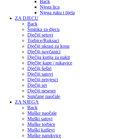
Back
Njega lica
Njega ruku i tijela
ZA DJECU
Back
Šminka za djecu
Dječiji setovi
Torbice/Ruksaci
Dječiji ukrasi za kosu
Dječiji novčanici
Dječija kutija za nakit
Dječije kape / rukavice
Dječiji šeširi
Dječiji satovi
Dječiji privjesci
Dječiji set
Dječiji neseser
Sunčane naočale
ZA NJEGA
Back
Muške naočale
Muški satovi
Muške torbice
Muški kaiševi
Muške narukvice