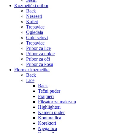
Šeširi
Kozmetički pribor
Back
Neseseri
Koferi
Trepavice
Ogledala
Gold setovi
Trepavice
Pribor za lice
Pribor za nokte
Pribor za oči
Pribor za kosu
Flormar kozmetika
Back
Lice
Back
Tečni puder
Prajmeri
Fiksator za make-up
Highlighteri
Kameni puder
Kontura lica
Korektori
Njega lica