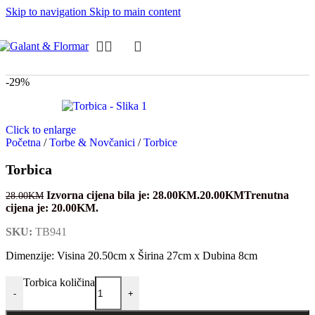
Skip to navigation
Skip to main content
-29%
Click to enlarge
Početna
/
Torbe & Novčanici
/
Torbice
Torbica
Izvorna cijena bila je: 28.00KM.
20.00
KM
Trenutna
28.00
KM
cijena je: 20.00KM.
SKU:
TB941
Dimenzije: Visina 20.50cm x Širina 27cm x Dubina 8cm
Torbica količina
-
+