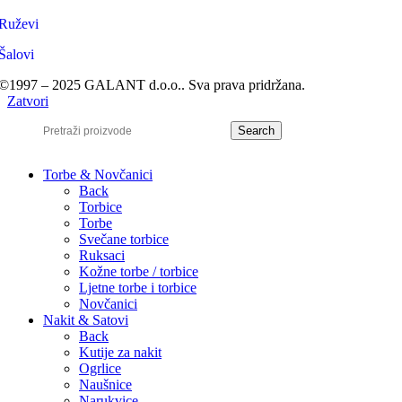
Ruževi
Šalovi
©1997 – 2025 GALANT d.o.o.. Sva prava pridržana.
Zatvori
Search
Torbe & Novčanici
Back
Torbice
Torbe
Svečane torbice
Ruksaci
Kožne torbe / torbice
Ljetne torbe i torbice
Novčanici
Nakit & Satovi
Back
Kutije za nakit
Ogrlice
Naušnice
Narukvice