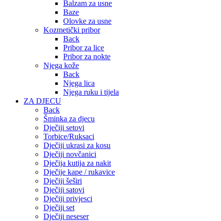
Balzam za usne
Baze
Olovke za usne
Kozmetički pribor
Back
Pribor za lice
Pribor za nokte
Njega kože
Back
Njega lica
Njega ruku i tijela
ZA DJECU
Back
Šminka za djecu
Dječiji setovi
Torbice/Ruksaci
Dječiji ukrasi za kosu
Dječiji novčanici
Dječija kutija za nakit
Dječije kape / rukavice
Dječiji šeširi
Dječiji satovi
Dječiji privjesci
Dječiji set
Dječiji neseser