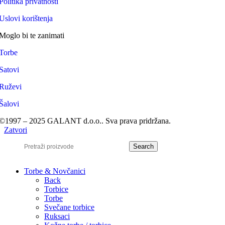
Politika privatnosti
Uslovi korištenja
Moglo bi te zanimati
Torbe
Satovi
Ruževi
Šalovi
©1997 – 2025 GALANT d.o.o.. Sva prava pridržana.
Zatvori
Search
Torbe & Novčanici
Back
Torbice
Torbe
Svečane torbice
Ruksaci