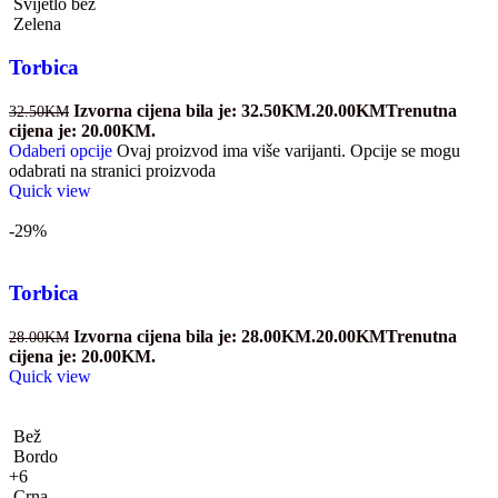
Svijetlo bež
Zelena
Torbica
Izvorna cijena bila je: 32.50KM.
20.00
KM
Trenutna
32.50
KM
cijena je: 20.00KM.
Odaberi opcije
Ovaj proizvod ima više varijanti. Opcije se mogu
odabrati na stranici proizvoda
Quick view
-29%
Torbica
Izvorna cijena bila je: 28.00KM.
20.00
KM
Trenutna
28.00
KM
cijena je: 20.00KM.
Quick view
Bež
Bordo
+6
Crna