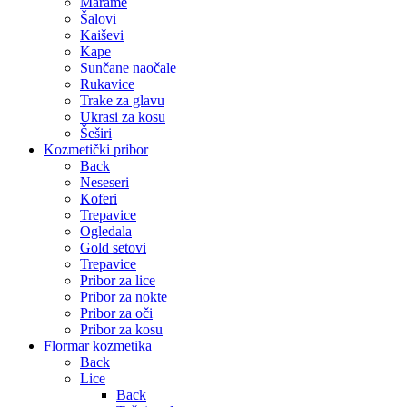
Marame
Šalovi
Kaiševi
Kape
Sunčane naočale
Rukavice
Trake za glavu
Ukrasi za kosu
Šeširi
Kozmetički pribor
Back
Neseseri
Koferi
Trepavice
Ogledala
Gold setovi
Trepavice
Pribor za lice
Pribor za nokte
Pribor za oči
Pribor za kosu
Flormar kozmetika
Back
Lice
Back