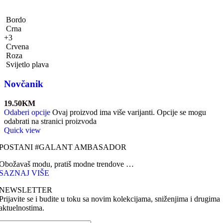
Bordo
Crna
+3
Crvena
Roza
Svijetlo plava
Novčanik
19.50
KM
Odaberi opcije
Ovaj proizvod ima više varijanti. Opcije se mogu
odabrati na stranici proizvoda
Quick view
POSTANI #GALANT AMBASADOR
Obožavaš modu, pratiš modne trendove …
SAZNAJ VIŠE
NEWSLETTER
Prijavite se i budite u toku sa novim kolekcijama, sniženjima i drugima
aktuelnostima.