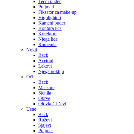
Tečni puder
Prajmeri
Fiksator za make-up
Highlighteri
Kameni puder
Kontura lica
Korektori
Njega lica
Rumenila
Nokti
Back
Acetoni
Lakovi
Njega noktiju
Oči
Back
Maskare
Sjenila
Obrve
Olovke/Tuševi
Usne
Back
Ruževi
Sjajevi
Prajmer