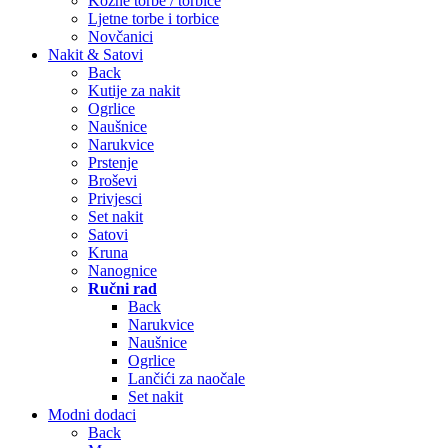
Kožne torbe / torbice
Ljetne torbe i torbice
Novčanici
Nakit & Satovi
Back
Kutije za nakit
Ogrlice
Naušnice
Narukvice
Prstenje
Broševi
Privjesci
Set nakit
Satovi
Kruna
Nanognice
Ručni rad
Back
Narukvice
Naušnice
Ogrlice
Lančići za naočale
Set nakit
Modni dodaci
Back