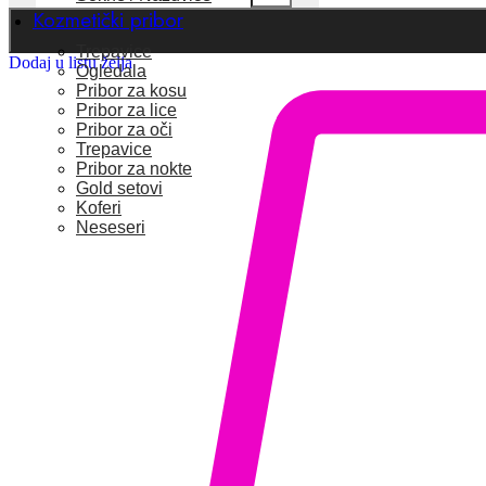
Kozmetički pribor
Trepavice
Dodaj u listu želja
Ogledala
Pribor za kosu
Pribor za lice
Pribor za oči
Trepavice
Pribor za nokte
Gold setovi
Koferi
Neseseri