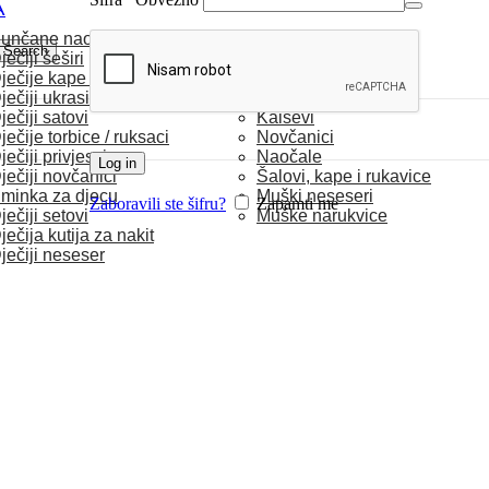
A
unčane naočale
MUŠKARCI
Search
ječiji šeširi
ječije kape / rukavice
Satovi
ječiji ukrasi za kosu
Torbice
ječiji satovi
Kaiševi
ječije torbice / ruksaci
Novčanici
ječiji privjesci
Naočale
Log in
ječiji novčanici
Šalovi, kape i rukavice
minka za djecu
Muški neseseri
Zaboravili ste šifru?
Zapamti me
ječiji setovi
Muške narukvice
ječija kutija za nakit
ječiji neseser