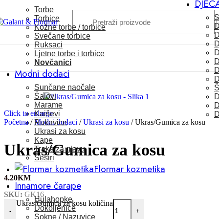
DJEC
Skip to navigation
Skip to main content
Torbe
S
Torbice
D
Kožne torbe / torbice
D
Svečane torbice
D
Ruksaci
D
Ljetne torbe i torbice
D
Novčanici
D
Modni dodaci
D
Sunčane naočale
Š
Šalovi
D
Marame
D
Click to enlarge
Kaiševi
D
Početna
/
Modni dodaci
/
Ukrasi za kosu
/
Ukras/Gumica za kosu
Rukavice
Ukrasi za kosu
Kape
Ukras/Gumica za kosu
Trake za glavu
Šeširi
Flormar kozmetika
4.20
KM
Innamore čarape
SKU:
GK16
Hulahopke
Ukras/Gumica za kosu količina
Dokoljenice
-
+
Sokne / Nazuvice