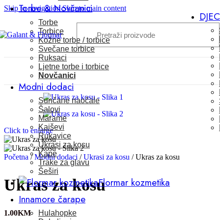
Torbe & Novčanici
Skip to navigation
Skip to main content
DJE
Torbe
Torbice
Kožne torbe / torbice
Svečane torbice
Ruksaci
Ljetne torbe i torbice
Novčanici
Modni dodaci
Sunčane naočale
Šalovi
Marame
Kaiševi
Click to enlarge
Rukavice
Ukrasi za kosu
Kape
Početna
/
Modni dodaci
/
Ukrasi za kosu
/
Ukras za kosu
Trake za glavu
Šeširi
Flormar kozmetika
Ukras za kosu
Innamore čarape
Hulahopke
1.00
KM