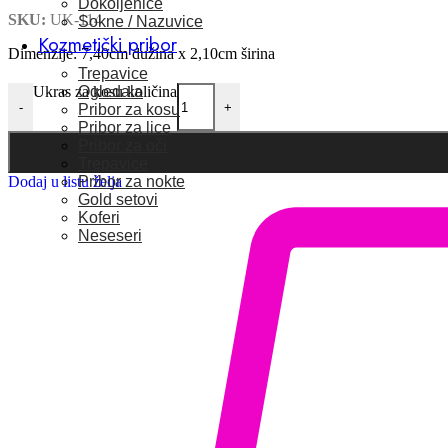
Dokoljenice
SKU:
UK-114
Sokne / Nazuvice
Kozmetički pribor
Dimenzije: 7,40cm dužina x 2,10cm širina
Trepavice
Ogledala
Ukras za kosu količina
-
+
Pribor za kosu
Pribor za lice
Pribor za oči
Trepavice
Pribor za nokte
Dodaj u listu želja
Gold setovi
Koferi
Neseseri