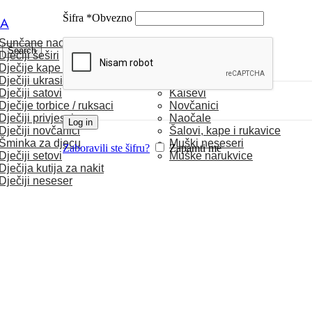
Šifra
*
Obvezno
CA
Sunčane naočale
MUŠKARCI
Search
Dječiji šeširi
Dječije kape / rukavice
Satovi
Dječiji ukrasi za kosu
Torbice
Dječiji satovi
Kaiševi
Dječije torbice / ruksaci
Novčanici
Dječiji privjesci
Naočale
Log in
Dječiji novčanici
Šalovi, kape i rukavice
Šminka za djecu
Muški neseseri
Zaboravili ste šifru?
Zapamti me
Dječiji setovi
Muške narukvice
Dječija kutija za nakit
Dječiji neseser