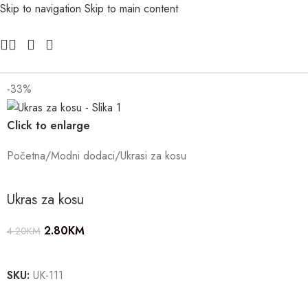
Skip to navigation
Skip to main content
-33%
Click to enlarge
Početna
/
Modni dodaci
/
Ukrasi za kosu
Ukras za kosu
2.80
KM
4.20
KM
SKU:
UK-111