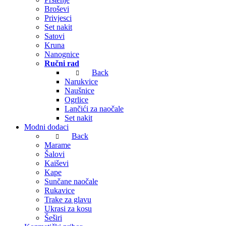
Broševi
Privjesci
Set nakit
Satovi
Kruna
Nanognice
Ručni rad
Back
Narukvice
Naušnice
Ogrlice
Lančići za naočale
Set nakit
Modni dodaci
Back
Marame
Šalovi
Kaiševi
Kape
Sunčane naočale
Rukavice
Trake za glavu
Ukrasi za kosu
Šeširi