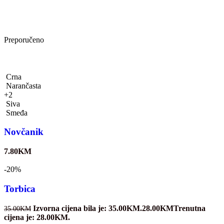
Preporučeno
Crna
Narančasta
+2
Siva
Smeđa
Novčanik
7.80
KM
-20%
Torbica
Izvorna cijena bila je: 35.00KM.
28.00
KM
Trenutna
35.00
KM
cijena je: 28.00KM.