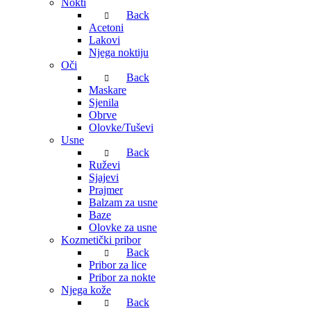
Nokti
Back
Acetoni
Lakovi
Njega noktiju
Oči
Back
Maskare
Sjenila
Obrve
Olovke/Tuševi
Usne
Back
Ruževi
Sjajevi
Prajmer
Balzam za usne
Baze
Olovke za usne
Kozmetički pribor
Back
Pribor za lice
Pribor za nokte
Njega kože
Back