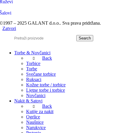
Ruževi
Šalovi
©1997 – 2025 GALANT d.o.o.. Sva prava pridržana.
Zatvori
Search
Torbe & Novčanici
Back
Torbice
Torbe
Svečane torbice
Ruksaci
Kožne torbe / torbice
Ljetne torbe i torbice
Novčanici
Nakit & Satovi
Back
Kutije za nakit
Ogrlice
Naušnice
Narukvice
Prstenje