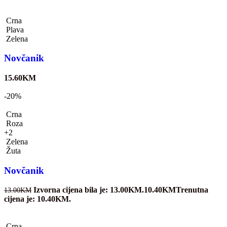
Crna
Plava
Zelena
Novčanik
15.60
KM
-20%
Crna
Roza
+2
Zelena
Žuta
Novčanik
Izvorna cijena bila je: 13.00KM.
10.40
KM
Trenutna
13.00
KM
cijena je: 10.40KM.
Crna