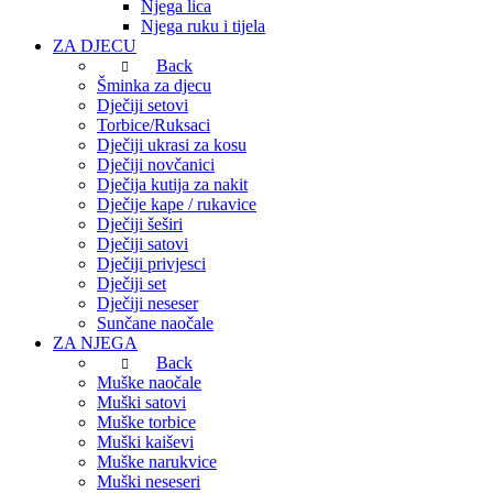
Njega lica
Njega ruku i tijela
ZA DJECU
Back
Šminka za djecu
Dječiji setovi
Torbice/Ruksaci
Dječiji ukrasi za kosu
Dječiji novčanici
Dječija kutija za nakit
Dječije kape / rukavice
Dječiji šeširi
Dječiji satovi
Dječiji privjesci
Dječiji set
Dječiji neseser
Sunčane naočale
ZA NJEGA
Back
Muške naočale
Muški satovi
Muške torbice
Muški kaiševi
Muške narukvice
Muški neseseri