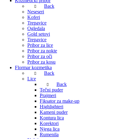
Kozmetički pribor
Back
Neseseri
Koferi
Trepavice
Ogledala
Gold setovi
Trepavice
Pribor za lice
Pribor za nokte
Pribor za oči
Pribor za kosu
Flormar kozmetika
Back
Lice
Back
Tečni puder
Prajmeri
Fiksator za make-up
Highlighteri
Kameni puder
Kontura lica
Korektori
Njega lica
Rumenila