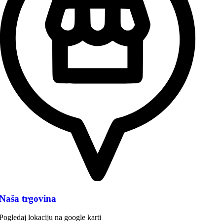
Naša trgovina
Pogledaj lokaciju na google karti