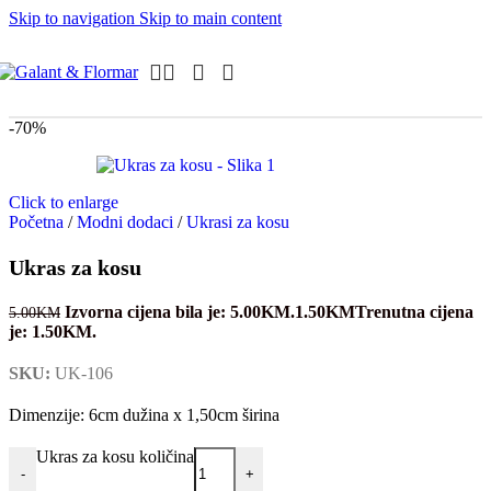
Skip to navigation
Skip to main content
-70%
Click to enlarge
Početna
/
Modni dodaci
/
Ukrasi za kosu
Ukras za kosu
Izvorna cijena bila je: 5.00KM.
1.50
KM
Trenutna cijena
5.00
KM
je: 1.50KM.
SKU:
UK-106
Dimenzije: 6cm dužina x 1,50cm širina
Ukras za kosu količina
-
+