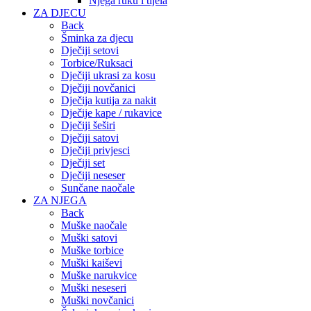
Njega ruku i tijela
ZA DJECU
Back
Šminka za djecu
Dječiji setovi
Torbice/Ruksaci
Dječiji ukrasi za kosu
Dječiji novčanici
Dječija kutija za nakit
Dječije kape / rukavice
Dječiji šeširi
Dječiji satovi
Dječiji privjesci
Dječiji set
Dječiji neseser
Sunčane naočale
ZA NJEGA
Back
Muške naočale
Muški satovi
Muške torbice
Muški kaiševi
Muške narukvice
Muški neseseri
Muški novčanici