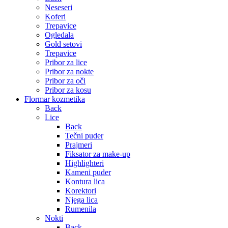
Neseseri
Koferi
Trepavice
Ogledala
Gold setovi
Trepavice
Pribor za lice
Pribor za nokte
Pribor za oči
Pribor za kosu
Flormar kozmetika
Back
Lice
Back
Tečni puder
Prajmeri
Fiksator za make-up
Highlighteri
Kameni puder
Kontura lica
Korektori
Njega lica
Rumenila
Nokti
Back