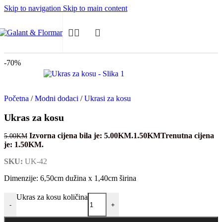
Skip to navigation
Skip to main content
-70%
Početna
/
Modni dodaci
/
Ukrasi za kosu
Ukras za kosu
Izvorna cijena bila je: 5.00KM.
1.50
KM
Trenutna cijena
5.00
KM
je: 1.50KM.
SKU:
UK-42
Dimenzije: 6,50cm dužina x 1,40cm širina
Ukras za kosu količina
-
+