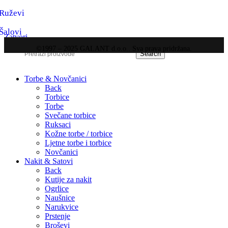
Ruževi
Šalovi
Zatvori
©1997 – 2025 GALANT d.o.o.. Sva prava pridržana.
Search
Torbe & Novčanici
Back
Torbice
Torbe
Svečane torbice
Ruksaci
Kožne torbe / torbice
Ljetne torbe i torbice
Novčanici
Nakit & Satovi
Back
Kutije za nakit
Ogrlice
Naušnice
Narukvice
Prstenje
Broševi