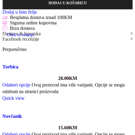
DODAJ U KOŠARICU
Dodaj u listu želja
Besplatna dostava iznad 100KM
Sigurna online kupovina
Brza dostava
Dostava & Isporuka
Click to enlarge
Facebook recenzije
Preporučeno
Torbica
28.00
KM
Odaberi opcije
Ovaj proizvod ima više varijanti. Opcije se mogu
odabrati na stranici proizvoda
Quick view
Novčanik
15.60
KM
Odaberi opcije
Ovaj proizvod ima više varijanti. Opcije se mogu