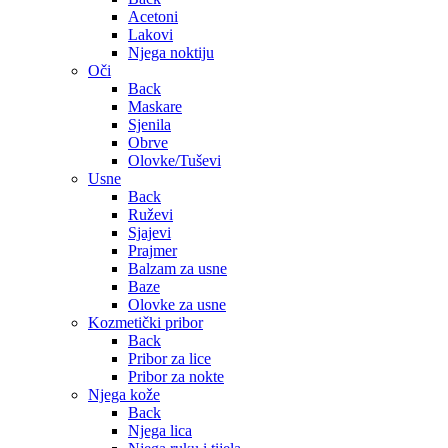
Acetoni
Lakovi
Njega noktiju
Oči
Back
Maskare
Sjenila
Obrve
Olovke/Tuševi
Usne
Back
Ruževi
Sjajevi
Prajmer
Balzam za usne
Baze
Olovke za usne
Kozmetički pribor
Back
Pribor za lice
Pribor za nokte
Njega kože
Back
Njega lica