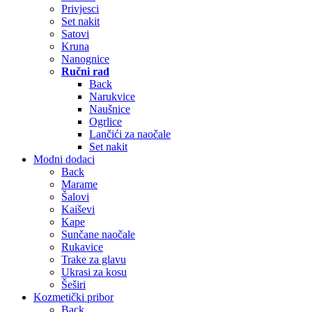
Privjesci
Set nakit
Satovi
Kruna
Nanognice
Ručni rad
Back
Narukvice
Naušnice
Ogrlice
Lančići za naočale
Set nakit
Modni dodaci
Back
Marame
Šalovi
Kaiševi
Kape
Sunčane naočale
Rukavice
Trake za glavu
Ukrasi za kosu
Šeširi
Kozmetički pribor
Back