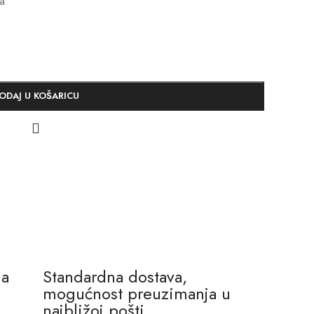
a
ODAJ U KOŠARICU
na
Standardna dostava,
mogućnost preuzimanja u
najbližoj pošti.