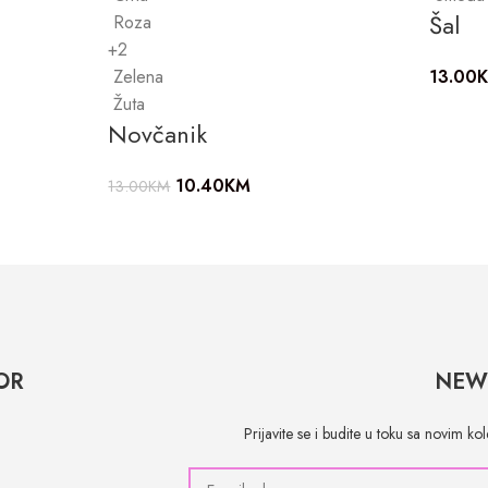
Šal
Roza
+2
Zelena
13.00
Žuta
Novčanik
10.40
KM
13.00
KM
OR
NEW
Prijavite se i budite u toku sa novim k