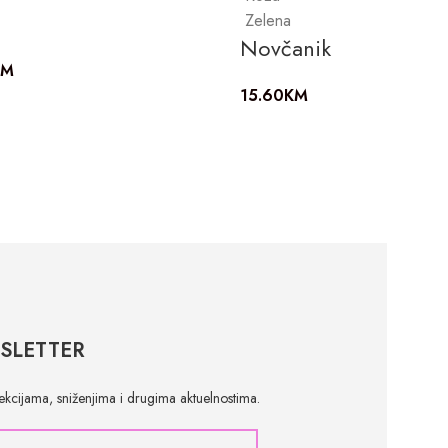
Zelena
Novčanik
KM
15.60
KM
SLETTER
olekcijama, sniženjima i drugima aktuelnostima.