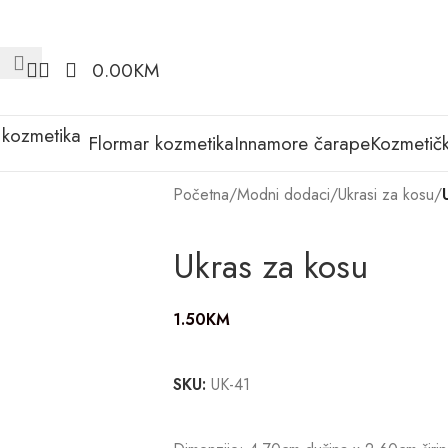
0.00
KM
Flormar kozmetika
Innamore čarape
Kozmetičk
Početna
/
Modni dodaci
/
Ukrasi za kosu
/
Ukras za kosu
1.50
KM
SKU:
UK-41