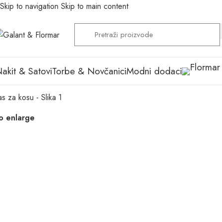
Skip to navigation
Skip to main content
akit & Satovi
Torbe & Novčanici
Modni dodaci
to enlarge