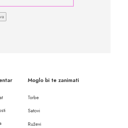
centar
Moglo bi te zanimati
at
Torbe
osti
Satovi
a
Ruževi