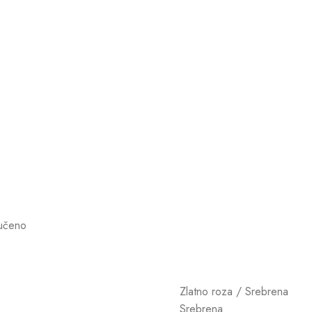
učeno
Zlatno roza / Srebrena
a
Srebrena