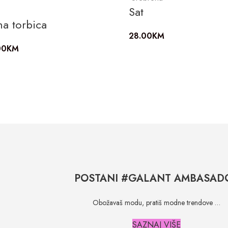
Sat
a torbica
28.00
KM
00
KM
POSTANI #GALANT AMBASAD
Obožavaš modu, pratiš modne trendove …
SAZNAJ VIŠE