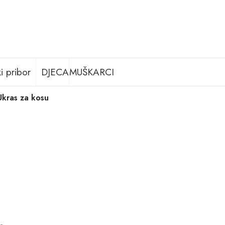
i pribor
DJECA
MUŠKARCI
Ukras za kosu