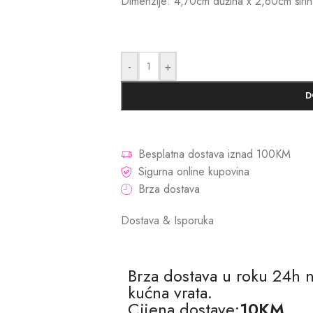
Dimenzije: 4,70cm dužina x 2,60cm širin
-
+
D
Besplatna dostava iznad 100KM
Sigurna online kupovina
Brza dostava
Dostava & Isporuka
Brza dostava u roku 24h 
kućna vrata.
Cijena dostave:
10KM