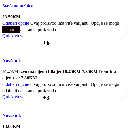
Svečana torbica
23.50
KM
Odaberi opcije
Ovaj proizvod ima više varijanti. Opcije se mogu
odabrati na stranici proizvoda
-25%
Quick view
+6
Novčanik
Izvorna cijena bila je: 10.40KM.
7.80
KM
Trenutna
10.40
KM
cijena je: 7.80KM.
Odaberi opcije
Ovaj proizvod ima više varijanti. Opcije se mogu
odabrati na stranici proizvoda
+3
Quick view
Novčanik
13.00
KM