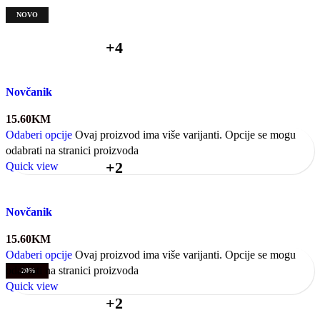
NOVO
+4
Novčanik
15.60
KM
Odaberi opcije
Ovaj proizvod ima više varijanti. Opcije se mogu
odabrati na stranici proizvoda
+2
Quick view
Novčanik
15.60
KM
Odaberi opcije
Ovaj proizvod ima više varijanti. Opcije se mogu
odabrati na stranici proizvoda
-20%
Quick view
+2