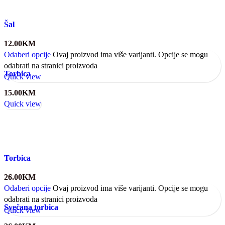
Šal
12.00
KM
Odaberi opcije
Ovaj proizvod ima više varijanti. Opcije se mogu
odabrati na stranici proizvoda
Torbica
Quick view
15.00
KM
Quick view
Torbica
26.00
KM
Odaberi opcije
Ovaj proizvod ima više varijanti. Opcije se mogu
odabrati na stranici proizvoda
Svečana torbica
Quick view