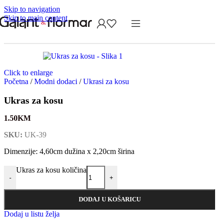
Skip to navigation
Skip to main content
Click to enlarge
Početna
/
Modni dodaci
/
Ukrasi za kosu
Ukras za kosu
1.50
KM
SKU:
UK-39
Dimenzije: 4,60cm dužina x 2,20cm širina
Ukras za kosu količina
-
+
DODAJ U KOŠARICU
Dodaj u listu želja