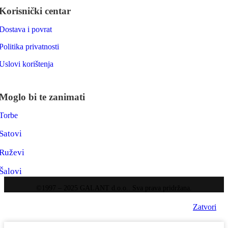
Korisnički centar
Dostava i povrat
Politika privatnosti
Uslovi korištenja
Moglo bi te zanimati
Torbe
Satovi
Ruževi
Šalovi
©1997 – 2025 GALANT d.o.o.. Sva prava pridržana.
Zatvori