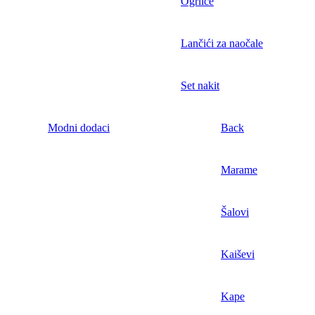
Ogrlice
Lančići za naočale
Set nakit
Modni dodaci
Back
Marame
Šalovi
Kaiševi
Kape