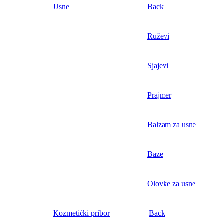
Usne
Back
Ruževi
Sjajevi
Prajmer
Balzam za usne
Baze
Olovke za usne
Kozmetički pribor
Back