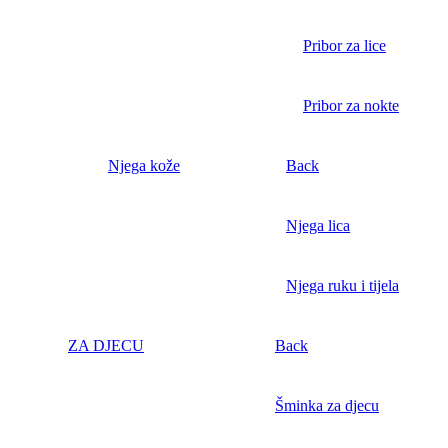
Pribor za lice
Pribor za nokte
Njega kože
Back
Njega lica
Njega ruku i tijela
ZA DJECU
Back
Šminka za djecu