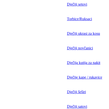
Dječiji setovi
Torbice/Ruksaci
Dječiji ukrasi za kosu
Dječiji novčanici
Dječija kutija za nakit
Dječije kape / rukavice
Dječiji šeširi
Dječiji satovi