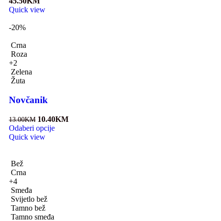
45.50
KM
Quick view
-20%
Crna
Roza
+2
Zelena
Žuta
Novčanik
10.40
KM
13.00
KM
Odaberi opcije
Quick view
Bež
Crna
+4
Smeđa
Svijetlo bež
Tamno bež
Tamno smeđa