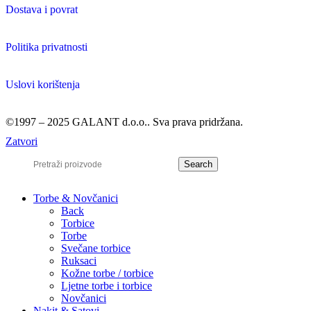
Dostava i povrat
Politika privatnosti
Uslovi korištenja
©1997 – 2025 GALANT d.o.o.. Sva prava pridržana.
Zatvori
Search
Torbe & Novčanici
Back
Torbice
Torbe
Svečane torbice
Ruksaci
Kožne torbe / torbice
Ljetne torbe i torbice
Novčanici
Nakit & Satovi