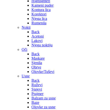
Highlighteri
Kameni puder
Kontura lica
Korektori
Njega lica
Rumenila
Nokti
Back
Acetoni
Lakovi
Njega noktiju
Oči
Back
Maskare
Sjenila
Obrve
Olovke/Tuševi
Usne
Back
Ruževi
Sjajevi
Prajmer
Balzam za usne
Baze
Olovke za usne