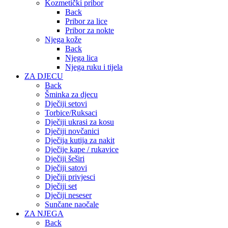
Kozmetički pribor
Back
Pribor za lice
Pribor za nokte
Njega kože
Back
Njega lica
Njega ruku i tijela
ZA DJECU
Back
Šminka za djecu
Dječiji setovi
Torbice/Ruksaci
Dječiji ukrasi za kosu
Dječiji novčanici
Dječija kutija za nakit
Dječije kape / rukavice
Dječiji šeširi
Dječiji satovi
Dječiji privjesci
Dječiji set
Dječiji neseser
Sunčane naočale
ZA NJEGA
Back