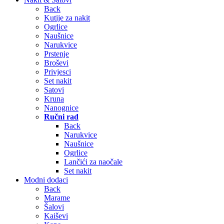
Back
Kutije za nakit
Ogrlice
Naušnice
Narukvice
Prstenje
Broševi
Privjesci
Set nakit
Satovi
Kruna
Nanognice
Ručni rad
Back
Narukvice
Naušnice
Ogrlice
Lančići za naočale
Set nakit
Modni dodaci
Back
Marame
Šalovi
Kaiševi