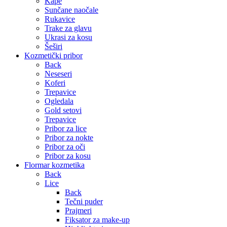
Kape
Sunčane naočale
Rukavice
Trake za glavu
Ukrasi za kosu
Šeširi
Kozmetički pribor
Back
Neseseri
Koferi
Trepavice
Ogledala
Gold setovi
Trepavice
Pribor za lice
Pribor za nokte
Pribor za oči
Pribor za kosu
Flormar kozmetika
Back
Lice
Back
Tečni puder
Prajmeri
Fiksator za make-up