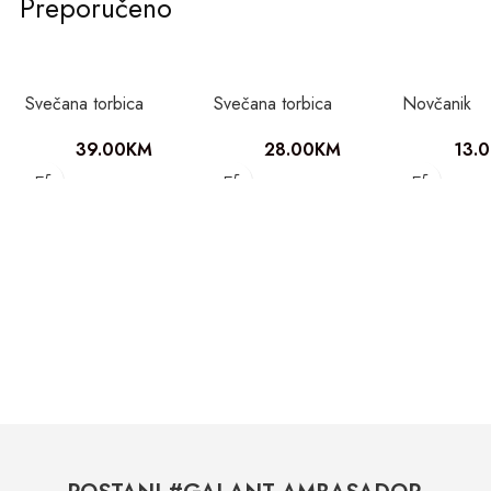
Preporučeno
Svečana torbica
Svečana torbica
Novčanik
39.00
KM
28.00
KM
13.