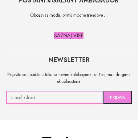
POSTANI #GALANT AMBASADOR
Obožavaš modu, pratiš modne trendove …
SAZNAJ VIŠE
NEWSLETTER
Prijavite se i budite u toku sa novim kolekcijama, sniženjima i drugima
aktuelnostima.