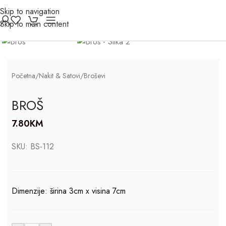
Skip to navigation
Click to enlarge
Skip to main content
Početna
/
Nakit & Satovi
/
Broševi
BROŠ
7.80
KM
SKU:
BS-112
Dimenzije: širina 3cm x visina 7cm