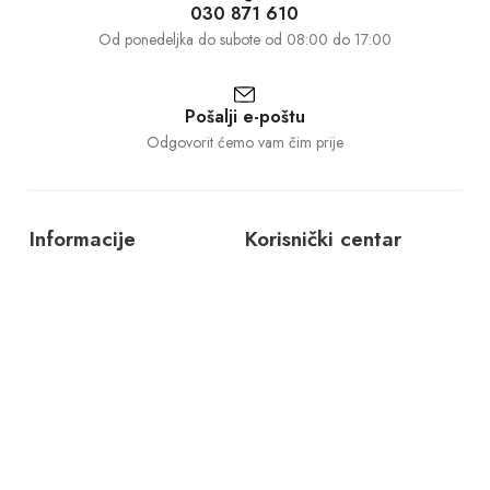
030 871 610
Od ponedeljka do subote od 08:00 do 17:00
Pošalji e-poštu
Odgovorit ćemo vam čim prije
Informacije
Korisnički centar
O nama
Dostava i povrat
Kontakt
Politika privatnosti
Česta pitanja
Uslovi korištenja
©1997 – 2025 GALANT d.o.o.. Sva prava pridržana.