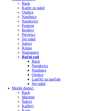
Back
Kutije za nakit
Ogrlice
Naušnice
Narukvice
Prstenje
Broševi
Privjesci
Set nakit
Satovi
Kruna
Nanognice
Ručni rad
Back
Narukvice
Naušnice
Ogrlice
Lančići za naočale
Set nakit
Modni dodaci
Back
Marame
Šalovi
Kaiševi
Kape