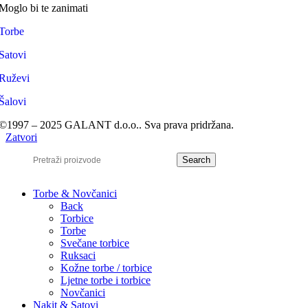
Moglo bi te zanimati
Torbe
Satovi
Ruževi
Šalovi
©1997 – 2025 GALANT d.o.o.. Sva prava pridržana.
Zatvori
Search
Torbe & Novčanici
Back
Torbice
Torbe
Svečane torbice
Ruksaci
Kožne torbe / torbice
Ljetne torbe i torbice
Novčanici
Nakit & Satovi