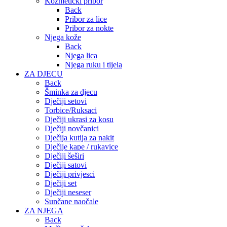
Kozmetički pribor
Back
Pribor za lice
Pribor za nokte
Njega kože
Back
Njega lica
Njega ruku i tijela
ZA DJECU
Back
Šminka za djecu
Dječiji setovi
Torbice/Ruksaci
Dječiji ukrasi za kosu
Dječiji novčanici
Dječija kutija za nakit
Dječije kape / rukavice
Dječiji šeširi
Dječiji satovi
Dječiji privjesci
Dječiji set
Dječiji neseser
Sunčane naočale
ZA NJEGA
Back