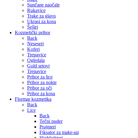
Sunčane naočale
Rukavice
Trake za glavu
Ukrasi za kosu
Šeširi
Kozmetički pribor
Back
Neseseri
Koferi
Trepavice
Ogledala
Gold setovi
Trepavice
Pribor za lice
Pribor za nokte
Pribor za oči
Pribor za kosu
Flormar kozmetika
Back
Lice
Back
Tečni puder
Prajmeri
Fiksator za make-up
Highlighteri