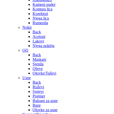
Kameni puder
Kontura lica
Korektori
Njega lica
Rumenila
Nokti
Back
Acetoni
Lakovi
Njega noktiju
Oči
Back
Maskare
Sjenila
Obrve
Olovke/Tuševi
Usne
Back
Ruževi
Sjajevi
Prajmer
Balzam za usne
Baze
Olovke za usne