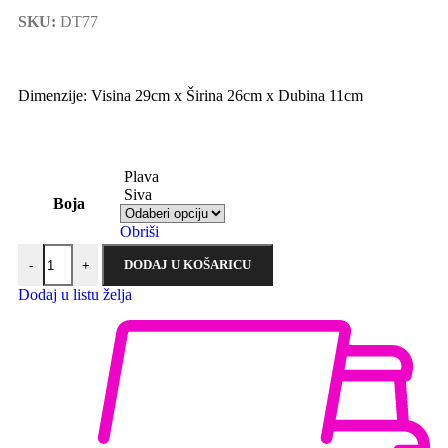
SKU:
DT77
Dimenzije: Visina 29cm x Širina 26cm x Dubina 11cm
Plava
Siva
Boja
Obriši
DODAJ U KOŠARICU
-
+
Dodaj u listu želja