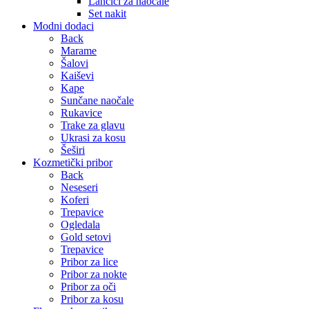
Lančići za naočale
Set nakit
Modni dodaci
Back
Marame
Šalovi
Kaiševi
Kape
Sunčane naočale
Rukavice
Trake za glavu
Ukrasi za kosu
Šeširi
Kozmetički pribor
Back
Neseseri
Koferi
Trepavice
Ogledala
Gold setovi
Trepavice
Pribor za lice
Pribor za nokte
Pribor za oči
Pribor za kosu