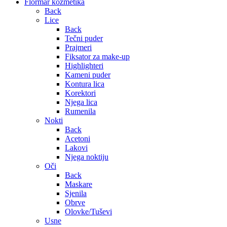
Flormar kozmetika
Back
Lice
Back
Tečni puder
Prajmeri
Fiksator za make-up
Highlighteri
Kameni puder
Kontura lica
Korektori
Njega lica
Rumenila
Nokti
Back
Acetoni
Lakovi
Njega noktiju
Oči
Back
Maskare
Sjenila
Obrve
Olovke/Tuševi
Usne