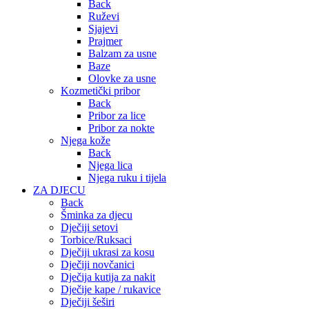
Back
Ruževi
Sjajevi
Prajmer
Balzam za usne
Baze
Olovke za usne
Kozmetički pribor
Back
Pribor za lice
Pribor za nokte
Njega kože
Back
Njega lica
Njega ruku i tijela
ZA DJECU
Back
Šminka za djecu
Dječiji setovi
Torbice/Ruksaci
Dječiji ukrasi za kosu
Dječiji novčanici
Dječija kutija za nakit
Dječije kape / rukavice
Dječiji šeširi