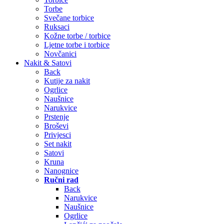
Torbe
Svečane torbice
Ruksaci
Kožne torbe / torbice
Ljetne torbe i torbice
Novčanici
Nakit & Satovi
Back
Kutije za nakit
Ogrlice
Naušnice
Narukvice
Prstenje
Broševi
Privjesci
Set nakit
Satovi
Kruna
Nanognice
Ručni rad
Back
Narukvice
Naušnice
Ogrlice