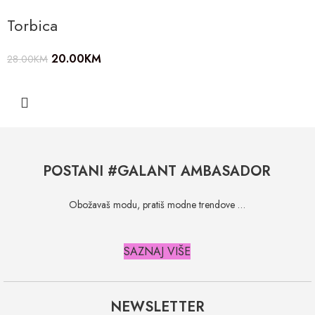
Torbica
20.00
KM
28.00
KM
POSTANI #GALANT AMBASADOR
Obožavaš modu, pratiš modne trendove …
SAZNAJ VIŠE
NEWSLETTER