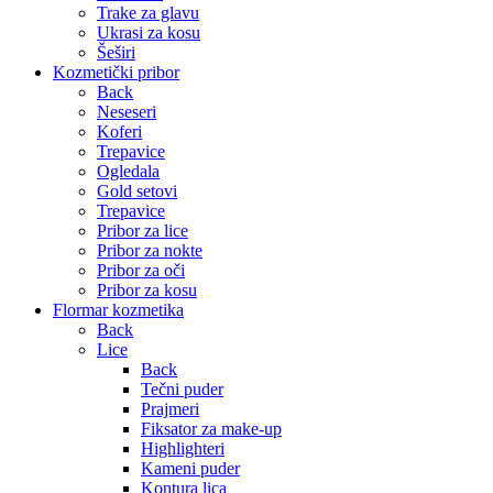
Trake za glavu
Ukrasi za kosu
Šeširi
Kozmetički pribor
Back
Neseseri
Koferi
Trepavice
Ogledala
Gold setovi
Trepavice
Pribor za lice
Pribor za nokte
Pribor za oči
Pribor za kosu
Flormar kozmetika
Back
Lice
Back
Tečni puder
Prajmeri
Fiksator za make-up
Highlighteri
Kameni puder
Kontura lica