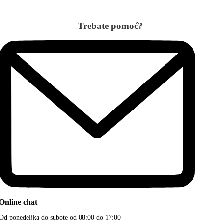
Trebate pomoć?
Online chat
Od ponedeljka do subote od 08:00 do 17:00