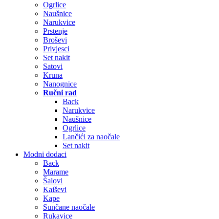
Ogrlice
Naušnice
Narukvice
Prstenje
Broševi
Privjesci
Set nakit
Satovi
Kruna
Nanognice
Ručni rad
Back
Narukvice
Naušnice
Ogrlice
Lančići za naočale
Set nakit
Modni dodaci
Back
Marame
Šalovi
Kaiševi
Kape
Sunčane naočale
Rukavice