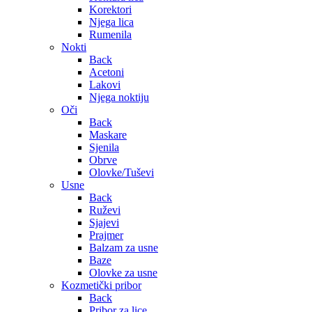
Korektori
Njega lica
Rumenila
Nokti
Back
Acetoni
Lakovi
Njega noktiju
Oči
Back
Maskare
Sjenila
Obrve
Olovke/Tuševi
Usne
Back
Ruževi
Sjajevi
Prajmer
Balzam za usne
Baze
Olovke za usne
Kozmetički pribor
Back
Pribor za lice