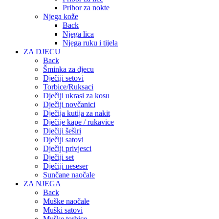
Pribor za nokte
Njega kože
Back
Njega lica
Njega ruku i tijela
ZA DJECU
Back
Šminka za djecu
Dječiji setovi
Torbice/Ruksaci
Dječiji ukrasi za kosu
Dječiji novčanici
Dječija kutija za nakit
Dječije kape / rukavice
Dječiji šeširi
Dječiji satovi
Dječiji privjesci
Dječiji set
Dječiji neseser
Sunčane naočale
ZA NJEGA
Back
Muške naočale
Muški satovi
Muške torbice