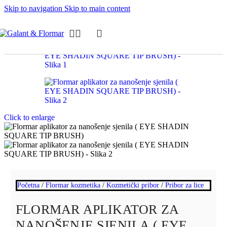
Skip to navigation
Skip to main content
Click to enlarge
Početna
/
Flormar kozmetika
/
Kozmetički pribor
/
Pribor za lice
FLORMAR APLIKATOR ZA
NANOŠENJE SJENILA ( EYE