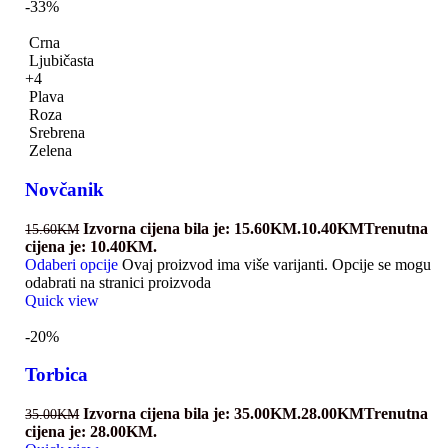
-33%
Crna
Ljubičasta
+4
Plava
Roza
Srebrena
Zelena
Novčanik
Izvorna cijena bila je: 15.60KM.
10.40
KM
Trenutna
15.60
KM
cijena je: 10.40KM.
Odaberi opcije
Ovaj proizvod ima više varijanti. Opcije se mogu
odabrati na stranici proizvoda
Quick view
-20%
Torbica
Izvorna cijena bila je: 35.00KM.
28.00
KM
Trenutna
35.00
KM
cijena je: 28.00KM.