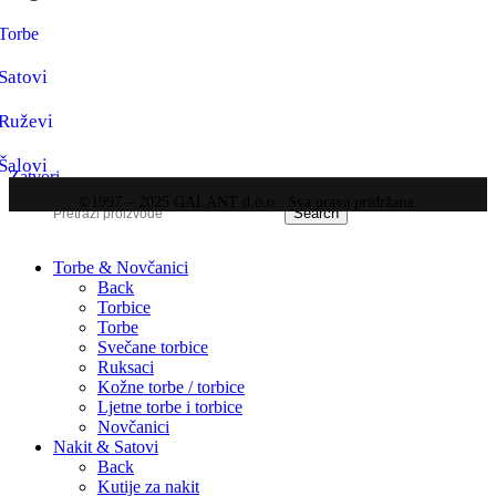
Torbe
Satovi
Ruževi
Šalovi
Zatvori
©1997 – 2025 GALANT d.o.o.. Sva prava pridržana.
Search
Torbe & Novčanici
Back
Torbice
Torbe
Svečane torbice
Ruksaci
Kožne torbe / torbice
Ljetne torbe i torbice
Novčanici
Nakit & Satovi
Back
Kutije za nakit