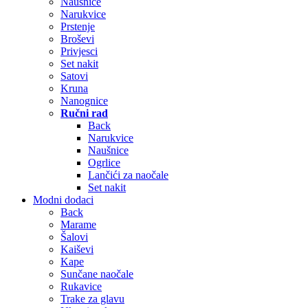
Naušnice
Narukvice
Prstenje
Broševi
Privjesci
Set nakit
Satovi
Kruna
Nanognice
Ručni rad
Back
Narukvice
Naušnice
Ogrlice
Lančići za naočale
Set nakit
Modni dodaci
Back
Marame
Šalovi
Kaiševi
Kape
Sunčane naočale
Rukavice
Trake za glavu