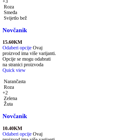
+3
Roza
Smeđa
Svijetlo bež
Novčanik
15.60
KM
Odaberi opcije
Ovaj
proizvod ima više varijanti.
Opcije se mogu odabrati
na stranici proizvoda
Quick view
Narančasta
Roza
+2
Zelena
Žuta
Novčanik
10.40
KM
Odaberi opcije
Ovaj
proizvod ima više varijanti.