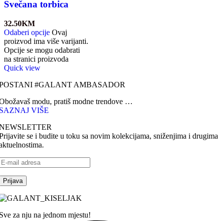
Svečana torbica
32.50
KM
Odaberi opcije
Ovaj
proizvod ima više varijanti.
Opcije se mogu odabrati
na stranici proizvoda
Quick view
POSTANI #GALANT AMBASADOR
Obožavaš modu, pratiš modne trendove …
SAZNAJ VIŠE
NEWSLETTER
Prijavite se i budite u toku sa novim kolekcijama, sniženjima i drugima
aktuelnostima.
Sve za nju na jednom mjestu!