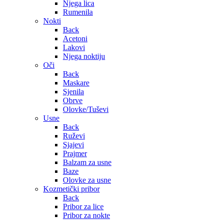
Njega lica
Rumenila
Nokti
Back
Acetoni
Lakovi
Njega noktiju
Oči
Back
Maskare
Sjenila
Obrve
Olovke/Tuševi
Usne
Back
Ruževi
Sjajevi
Prajmer
Balzam za usne
Baze
Olovke za usne
Kozmetički pribor
Back
Pribor za lice
Pribor za nokte