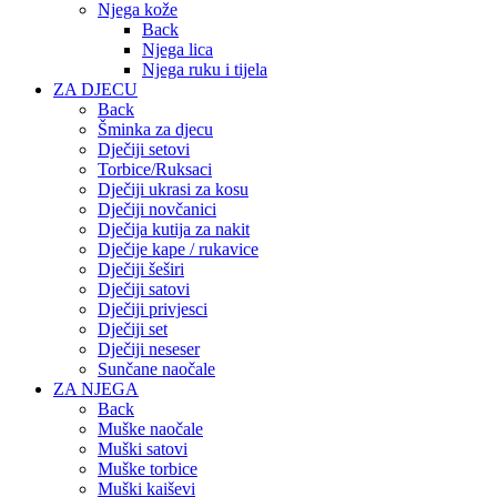
Njega kože
Back
Njega lica
Njega ruku i tijela
ZA DJECU
Back
Šminka za djecu
Dječiji setovi
Torbice/Ruksaci
Dječiji ukrasi za kosu
Dječiji novčanici
Dječija kutija za nakit
Dječije kape / rukavice
Dječiji šeširi
Dječiji satovi
Dječiji privjesci
Dječiji set
Dječiji neseser
Sunčane naočale
ZA NJEGA
Back
Muške naočale
Muški satovi
Muške torbice
Muški kaiševi