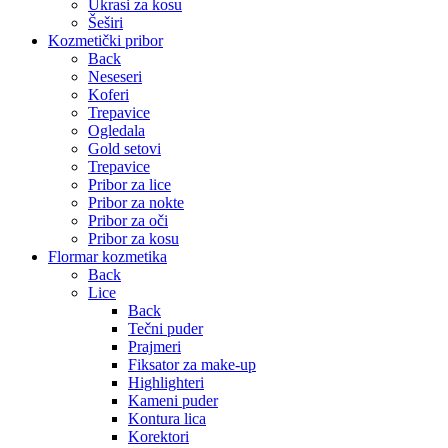
Ukrasi za kosu
Šeširi
Kozmetički pribor
Back
Neseseri
Koferi
Trepavice
Ogledala
Gold setovi
Trepavice
Pribor za lice
Pribor za nokte
Pribor za oči
Pribor za kosu
Flormar kozmetika
Back
Lice
Back
Tečni puder
Prajmeri
Fiksator za make-up
Highlighteri
Kameni puder
Kontura lica
Korektori