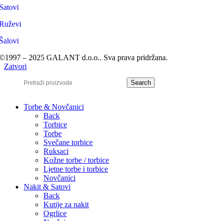
Satovi
Ruževi
Šalovi
©1997 – 2025 GALANT d.o.o.. Sva prava pridržana.
Zatvori
Search
Torbe & Novčanici
Back
Torbice
Torbe
Svečane torbice
Ruksaci
Kožne torbe / torbice
Ljetne torbe i torbice
Novčanici
Nakit & Satovi
Back
Kutije za nakit
Ogrlice