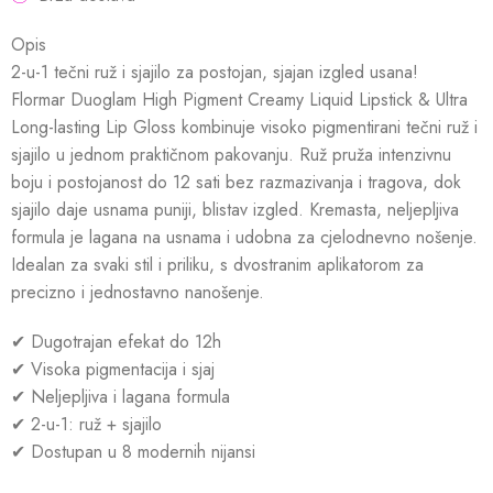
Opis
2-u-1 tečni ruž i sjajilo za postojan, sjajan izgled usana!
Flormar Duoglam High Pigment Creamy Liquid Lipstick & Ultra
Long-lasting Lip Gloss kombinuje visoko pigmentirani tečni ruž i
sjajilo u jednom praktičnom pakovanju. Ruž pruža intenzivnu
boju i postojanost do 12 sati bez razmazivanja i tragova, dok
sjajilo daje usnama puniji, blistav izgled. Kremasta, neljepljiva
formula je lagana na usnama i udobna za cjelodnevno nošenje.
Idealan za svaki stil i priliku, s dvostranim aplikatorom za
precizno i jednostavno nanošenje.
✔ Dugotrajan efekat do 12h
✔ Visoka pigmentacija i sjaj
✔ Neljepljiva i lagana formula
✔ 2-u-1: ruž + sjajilo
✔ Dostupan u 8 modernih nijansi