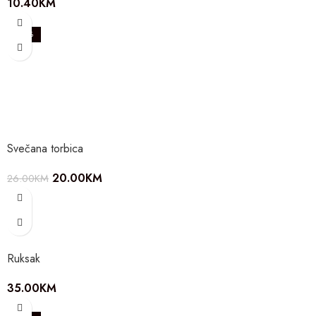
10.40
KM
-23%
Svečana torbica
20.00
KM
26.00
KM
Ruksak
35.00
KM