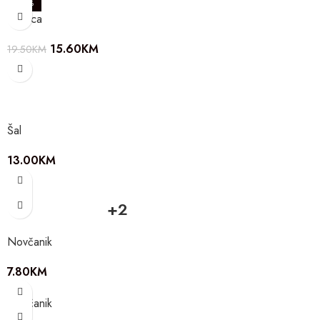
-20%
Torbica
15.60
KM
19.50
KM
Šal
13.00
KM
+2
Novčanik
7.80
KM
Novčanik