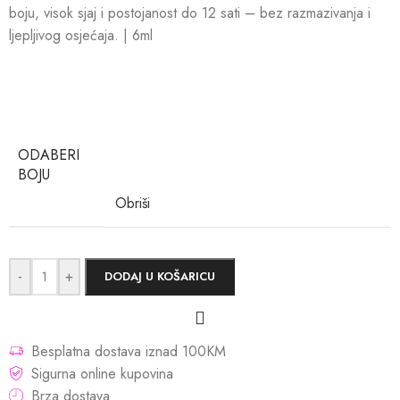
boju, visok sjaj i postojanost do 12 sati – bez razmazivanja i
ljepljivog osjećaja. | 6ml
ODABERI
BOJU
Obriši
-
+
DODAJ U KOŠARICU
Besplatna dostava iznad 100KM
Sigurna online kupovina
Brza dostava