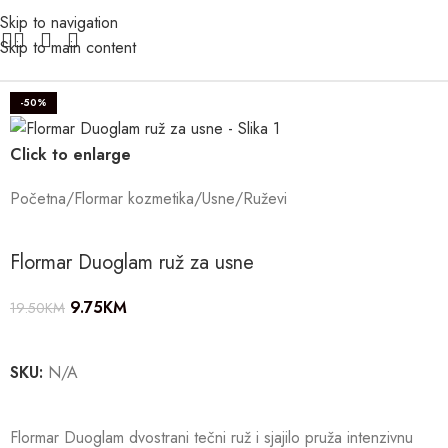
Skip to navigation
Skip to main content
-50%
Click to enlarge
Početna
/
Flormar kozmetika
/
Usne
/
Ruževi
Flormar Duoglam ruž za usne
9.75
KM
19.50
KM
SKU:
N/A
Flormar Duoglam dvostrani tečni ruž i sjajilo pruža intenzivnu