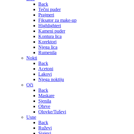
Back
Tečni puder
Prajmeri
Fiksator za make-up
Highlighteri
Kameni puder
Kontura lica
Korektori
Njega lica
Rumenila
Nokti
Back
Acetoni
Lakovi
Njega noktiju
Oči
Back
Maskare
Sjenila
Obrve
Olovke/Tuševi
Usne
Back
Ruževi
Sjajevi