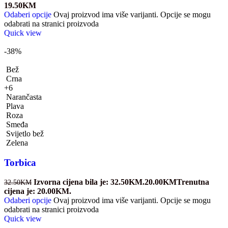
19.50
KM
Odaberi opcije
Ovaj proizvod ima više varijanti. Opcije se mogu
odabrati na stranici proizvoda
Quick view
-38%
Bež
Crna
+6
Narančasta
Plava
Roza
Smeđa
Svijetlo bež
Zelena
Torbica
Izvorna cijena bila je: 32.50KM.
20.00
KM
Trenutna
32.50
KM
cijena je: 20.00KM.
Odaberi opcije
Ovaj proizvod ima više varijanti. Opcije se mogu
odabrati na stranici proizvoda
Quick view