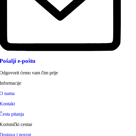
Pošalji e-poštu
Odgovorit ćemo vam čim prije
Informacije
O nama
Kontakt
Česta pitanja
Korisnički centar
Dostava i povrat