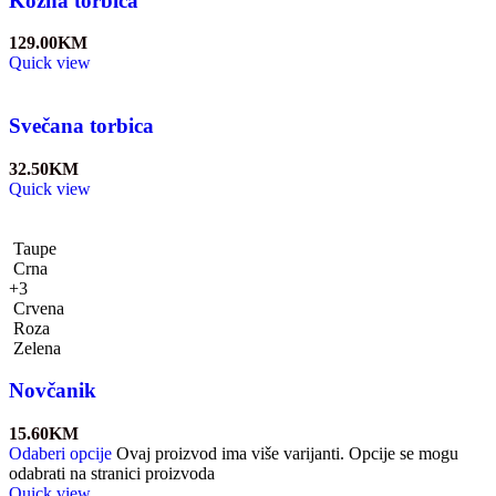
Kožna torbica
129.00
KM
Quick view
Svečana torbica
32.50
KM
Quick view
Taupe
Crna
+3
Crvena
Roza
Zelena
Novčanik
15.60
KM
Odaberi opcije
Ovaj proizvod ima više varijanti. Opcije se mogu
odabrati na stranici proizvoda
Quick view