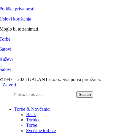
Politika privatnosti
Uslovi korištenja
Moglo bi te zanimati
Torbe
Satovi
Ruževi
Šalovi
©1997 – 2025 GALANT d.o.o.. Sva prava pridržana.
Zatvori
Search
Torbe & Novčanici
Back
Torbice
Torbe
Svečane torbice