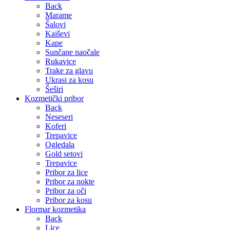
Back
Marame
Šalovi
Kaiševi
Kape
Sunčane naočale
Rukavice
Trake za glavu
Ukrasi za kosu
Šeširi
Kozmetički pribor
Back
Neseseri
Koferi
Trepavice
Ogledala
Gold setovi
Trepavice
Pribor za lice
Pribor za nokte
Pribor za oči
Pribor za kosu
Flormar kozmetika
Back
Lice