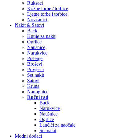
Ruksaci
Kožne torbe / torbice
Ljetne torbe i torbice
Novčanici
Nakit & Satovi
Back
Kutije za nakit
Ogrlice
Naušnice
Narukvice
Prstenje
Broševi
Privjesci
Set nakit
Satovi
Kruna
Nanognice
Ručni rad
Back
Narukvice
Naušnice
Ogrlice
Lančići za naočale
Set nakit
Modni dodaci