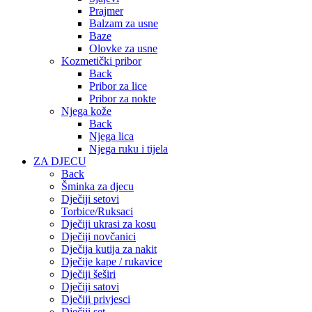
Prajmer
Balzam za usne
Baze
Olovke za usne
Kozmetički pribor
Back
Pribor za lice
Pribor za nokte
Njega kože
Back
Njega lica
Njega ruku i tijela
ZA DJECU
Back
Šminka za djecu
Dječiji setovi
Torbice/Ruksaci
Dječiji ukrasi za kosu
Dječiji novčanici
Dječija kutija za nakit
Dječije kape / rukavice
Dječiji šeširi
Dječiji satovi
Dječiji privjesci
Dječiji set